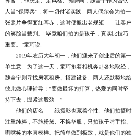
挥官”，作决定、定风格、抓瞬间；魏全宁作为合伙
人当“保障兵”，将一切付诸实践。两人偶尔会为拍一
张照片争得面红耳赤，这时便搬出老规矩——让客户
的笑脸当裁判。“毕竟咱们拍的是孩子，真实比技巧
重要。”童珂说。
2019年农历大年初一，他们迎来了创业后的第一
单生意。为了这一天，童珂抱着相机奔赴各地取经，
魏全宁则寻找房源租房、搭建设备。两人还默契地给
彼此做心理辅导：“要做最坏的打算，热爱的同时坚
持下去，绷紧这股劲。”
他们的店名——纸摄影也藏着个性。他们拍摄时
注重纯粹，不施粉黛、不换华服，只拍孩子啃手指、
咧嘴笑的本真模样。把简单做到极致，就是他们的独