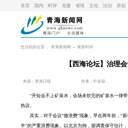
首页
国内
时评
党建
省情
文化
法治
原创
您当前的位置 ：
青海新闻网
→
青新时评
【西海论坛】治理会
来源：青海日报
作者：
叶金福
“开短会不上矿泉水，会场未饮完的矿泉水一律带走
热议。
其实，对于会议“微浪费”现象，早在两年前，“新
半”的严重浪费现象。以北京为例，据调查保守估计，北