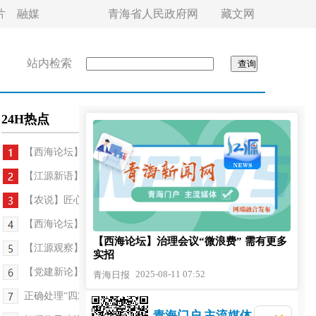
片
融媒
青海省人民政府网
藏文网
站内检索
24H热点
【西海论坛】治理会议“微浪费” 需有更多实招
【江源新语】对产业之“变”要有敏锐嗅觉
【农说】匠心守拙铸品质
【西海论坛】用干部“作为”精度丈量民生“幸福”暖度
【西海论坛】治理会议“微浪费” 需有更多
【江源观察】拓宽青海生态价值转化路径
实招
【党建新论】夯实执政根基，凝聚民族地区发展合力
2025-08-11 07:52
青海日报
正确处理“四对关系” 持续提升作风成效——论贯彻...
青海门户 主流媒体