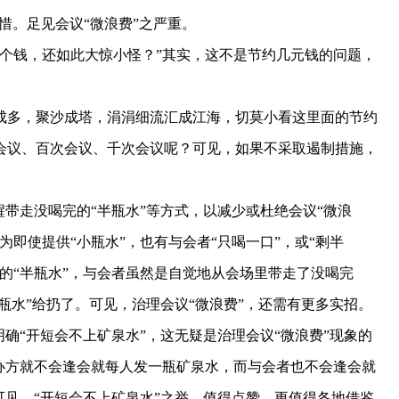
惋惜。足见会议“微浪费”之严重。
钱，还如此大惊小怪？”其实，这不是节约几元钱的问题，
多，聚沙成塔，涓涓细流汇成江海，切莫小看这里面的节约
会议、百次会议、千次会议呢？可见，如果不采取遏制措施，
带走没喝完的“半瓶水”等方式，以减少或杜绝会议“微浪
即使提供“小瓶水”，也有与会者“只喝一口”，或“剩半
的“半瓶水”，与会者虽然是自觉地从会场里带走了没喝完
瓶水”给扔了。可见，治理会议“微浪费”，还需有更多实招。
“开短会不上矿泉水”，这无疑是治理会议“微浪费”现象的
办方就不会逢会就每人发一瓶矿泉水，而与会者也不会逢会就
可见，“开短会不上矿泉水”之举，值得点赞，更值得各地借鉴