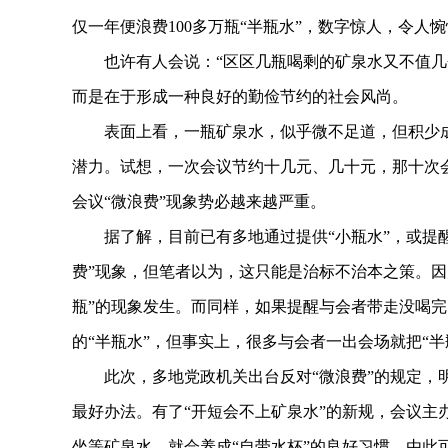
仅一年便浪费100多万瓶“半瓶水”，数字惊人，令人
也许有人会说：“区区几瓶喝剩的矿泉水又不值几个
而是在于形成一种良好的勤俭节约的社会风尚。
表面上看，一瓶矿泉水，似乎微不足道，但积少成
潜力。试想，一次会议节约十几元、几十元，那十次
会议“微浪费”现象势必越来越严重。
据了解，目前已有多地通过提供“小瓶水”，或提醒
费”现象，但笔者以为，这只能是治标不治本之策。因为
瓶”的现象发生。而同样，如果提醒与会者带走没喝完
的“半瓶水”，但事实上，很多与会者一出会场就把“半
此次，多地党政机关出台反对“微浪费”的规定，明确
最好办法。有了“开短会不上矿泉水”的新规，会议主
坐等矿泉水，就会养成“自带水杯”的良好习惯。由此