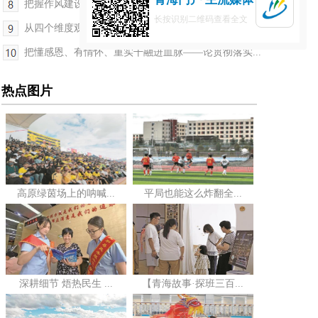
把握作风建设内在本质 认真解决“四个认识问题”—...
长按识别二维码查看全文
从四个维度观大势 以过硬作风担使命——论贯彻落实...
把懂感恩、有情怀、重实干融进血脉——论贯彻落实...
热点图片
高原绿茵场上的呐喊...
平局也能这么炸翻全...
深耕细节 焐热民生 ...
【青海故事·探班三百...