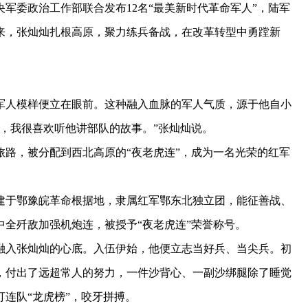
委政治工作部联合发布12名“最美新时代革命军人”，陆军
年来，张灿灿扎根高原，聚力练兵备战，在改革转型中勇蹚新
人模样便立在眼前。这种融入血脉的军人气质，源于他自小
，我很喜欢听他讲部队的故事。”张灿灿说。
旅路，被分配到西北高原的“夜老虎连”，成为一名光荣的红军
组建于鄂豫皖革命根据地，隶属红军鄂东北独立团，能征善战、
中全歼敌加强机炮连，被授予“夜老虎连”荣誉称号。
入张灿灿的心底。入伍伊始，他便立志当好兵、当尖兵。初
，付出了远超常人的努力，一件沙背心、一副沙绑腿除了睡觉
连队“龙虎榜”，咬牙拼搏。