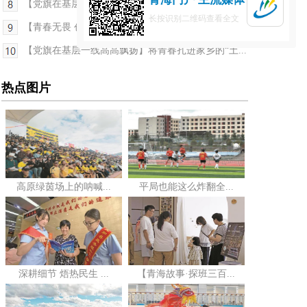
【党旗在基层一线高高飘扬】十五年坚守写春秋 高原...
长按识别二维码查看全文
【青春无畏 创业有路】韩彪：从养牛能手到拉面行家
【党旗在基层一线高高飘扬】将青春扎进家乡的“土...
热点图片
高原绿茵场上的呐喊...
平局也能这么炸翻全...
深耕细节 焐热民生 ...
【青海故事·探班三百...