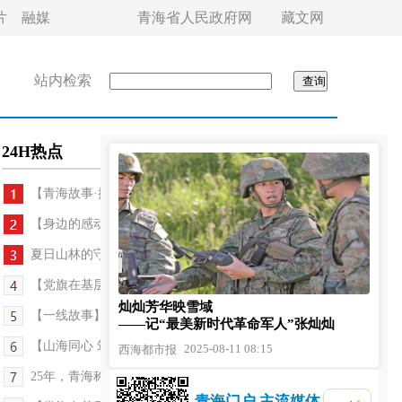
片
融媒
青海省人民政府网
藏文网
站内检索
24H热点
【青海故事·探班三百六十行】快门内外 皆是人生
【身边的感动】生命最后一刻，他依然保持着救人的...
夏日山林的守望者
【党旗在基层一线高高飘扬】从优秀教师到“尕书记...
灿灿芳华映雪域
【一线故事】瓜果园里话新盼
——记“最美新时代革命军人”张灿灿
【山海同心 筑梦青海】高原杏林润格桑——援青故事...
2025-08-11 08:15
西海都市报
25年，青海称多民警为牧民找回700多头牦牛
青海门户 主流媒体