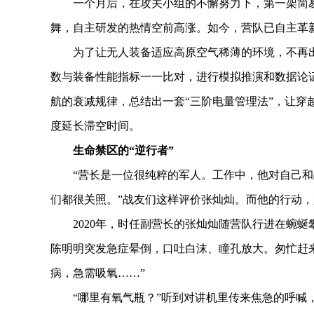
一个月后，在攻关小组的不懈努力下，第一架简易无
舞，自主研发的热情空前高涨。如今，营队已自主革新
为了让无人装备适应高原空气稀薄的环境，不再出
数与装备性能指标一一比对，进行模拟推演和数据论
航的衰减规律，总结出一套“三阶电量管理法”，让穿
度延长滞空时间。
生命禁区的“逆行者”
“营长是一位很纯粹的军人。工作中，他对自己和
们都很关照。”战友们这样评价张灿灿。而他的行动
2020年，时任副营长的张灿灿随营队行进在蜿蜒
陈明明突发急症晕倒，口吐白沫、瞳孔放大。匆忙赶
病，急需吸氧……”
“哪里有氧气瓶？”听到对讲机里传来焦急的呼喊，