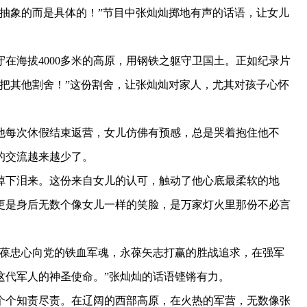
抽象的而是具体的！”节目中张灿灿掷地有声的话语，让女儿
海拔4000多米的高原，用钢铁之躯守卫国土。正如纪录片
把其他割舍！”这份割舍，让张灿灿对家人，尤其对孩子心怀
每次休假结束返营，女儿仿佛有预感，总是哭着抱住他不
的交流越来越少了。
下泪来。这份来自女儿的认可，触动了他心底最柔软的地
更是身后无数个像女儿一样的笑脸，是万家灯火里那份不必言
葆忠心向党的铁血军魂，永葆矢志打赢的胜战追求，在强军
这代军人的神圣使命。”张灿灿的话语铿锵有力。
个知责尽责。在辽阔的西部高原，在火热的军营，无数像张