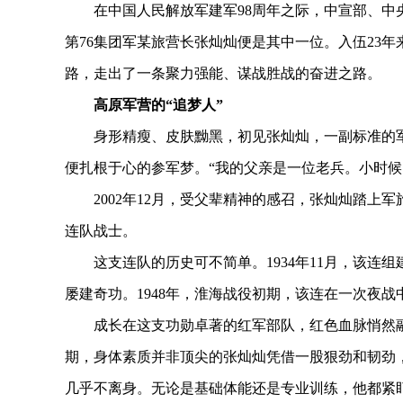
在中国人民解放军建军98周年之际，中宣部、中央军
第76集团军某旅营长张灿灿便是其中一位。入伍23
路，走出了一条聚力强能、谋战胜战的奋进之路。
高原军营的“追梦人”
身形精瘦、皮肤黝黑，初见张灿灿，一副标准的军
便扎根于心的参军梦。“我的父亲是一位老兵。小时候
2002年12月，受父辈精神的感召，张灿灿踏上军
连队战士。
这支连队的历史可不简单。1934年11月，该连
屡建奇功。1948年，淮海战役初期，该连在一次夜战
成长在这支功勋卓著的红军部队，红色血脉悄然融
期，身体素质并非顶尖的张灿灿凭借一股狠劲和韧劲
几乎不离身。无论是基础体能还是专业训练，他都紧盯