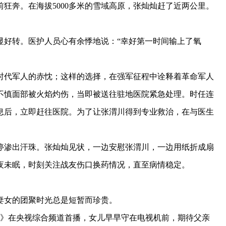
前狂奔。在海拔5000多米的雪域高原，张灿灿赶了近两公里。
好转。医护人员心有余悸地说：“幸好第一时间输上了氧
时代军人的赤忱；这样的选择，在强军征程中诠释着革命军人
不慎面部被火焰灼伤，当即被送往驻地医院紧急处理。时任连
息后，立即赶往医院。为了让张渭川得到专业救治，在与医生
渗出汗珠。张灿灿见状，一边安慰张渭川，一边用纸折成扇
夜未眠，时刻关注战友伤口换药情况，直至病情稳定。
女的团聚时光总是短暂而珍贵。
火》在央视综合频道首播，女儿早早守在电视机前，期待父亲