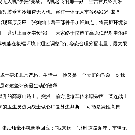
人机“手搓”完成。飞机起飞的那一刻，全营官兵备受鼓
改装垂直冷加速无人机、察打一体无人车等6类23件装备。
现高原反应，张灿灿带着干部骨干加班加点，将高原环境参
证。通过上百次实验论证，大家终于摸透了高原低温对电池续
越机能在极端环境下通过调整飞行姿态合理分配电量，最大限
战士要求非常严格。生活中，他又是一个大哥的形象，对我
，是对这些评价最生动的诠释。
攀升的高原山路上。突然，前方运输车传来嘈杂声，某连战士
来的卫生员边为战士做心肺复苏边判断：“可能是急性高原
张灿灿毫不犹豫地回应：“我来送！”此时道路泥泞，车辆无