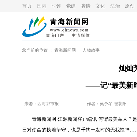
首页
国内
时评
党建
省情
文化
法治
原创
您当前的位置 ：
青海新闻网
→
人物故事
灿灿
——记“最美新
来源：
西海都市报
作者：
吴予琴 崔获阳
青海新闻网·江源新闻客户端讯 何谓最美军人？是
日对使命的执着坚守，也是千钧一发时的无我抉择…