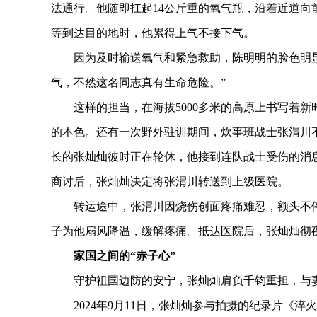
法通行。他随即扛起14公斤重的氧气瓶，沿着近道向
等到达目的地时，他累得上气不接下气。
因为及时输送氧气和紧急救助，陈明明的脸色明显
气，不然这名同志真有生命危险。”
这样的担当，在海拔5000多米的高原上书写着新
的本色。还有一次野外驻训期间，炊事班战士张渭川
长的张灿灿彼时正在轮休，他接到连队战士受伤的消
商讨后，张灿灿决定将张渭川转送到上级医院。
转运途中，张渭川因烧伤创面疼痛难忍，额头不停
子为他扇风降温，缓解疼痛。抵达医院后，张灿灿彻
家国之间的“赤子心”
守护祖国边防的安宁，张灿灿肩负千钧重担，与妻
2024年9月11日，张灿灿参与拍摄的纪录片《淬