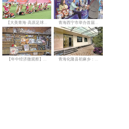
【大美青海·高原足球...
青海西宁市举办首届...
【年中经济微观察】...
青海化隆县初麻乡：...