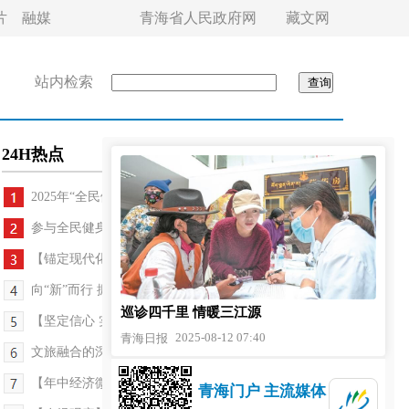
片
融媒
青海省人民政府网
藏文网
站内检索
24H热点
2025年“全民健身日”主题活动暨青海省“全民...
参与全民健身 乐享运动健康——2025年“全民健身日...
【锚定现代化 改革再深化】做实“三笔账” 守好集...
向“新”而行 振翅启航——西宁曹家堡国际机场T3航...
巡诊四千里 情暖三江源
【坚定信心 实干争先】破圈突围引活水 筑巢引凤聚...
2025-08-12 07:40
青海日报
文旅融合的深度实践——2025青海海北州王洛宾音乐...
【年中经济微观察】一台新智洗衣机见证青海消费跃升
青海门户 主流媒体