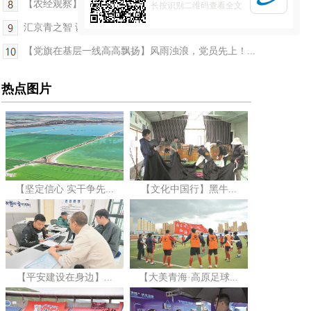
【农经观察】青海拉面：街头味·世界香·富民路
长按识别二维码查看全文
汇京青之智 谋高原之兴——2025年“京青专家服务活...
【党旗在基层一线高高飘扬】风雨浊浪，党员先上！...
热点图片
【坚定信心 实干争先...
【文化中国行】黑牛...
【平安建设在身边】...
【大美青海·高原足球...