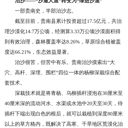
治沙——“沙逼人退”转变为“绿进沙退”
一部贵南史，半部治沙志。
截至目前，贵南县累计投资超过17.5亿元，共治
理沙漠化14.7万公顷，经测算3.33万公顷沙漠面积得
到有效治理，森林覆盖率达8.26%，草原综合植被盖
度达66.21%，生态效益显著。
治沙很苦，但苦中有乐。贵南治沙摸索出“大
穴、高杆、深埋、围栏”四位一体的杨柳深栽综合配
套技术。
深栽技术就是将青杨、乌柳插杆浸泡在30厘米至
40厘米深的流动河水、水渠或水池中20天至30天，待
插杆下端出现白色的根后，就可以栽植到深度80厘米
以上的草方格内，既解决了高寒、干旱地区荒漠化治