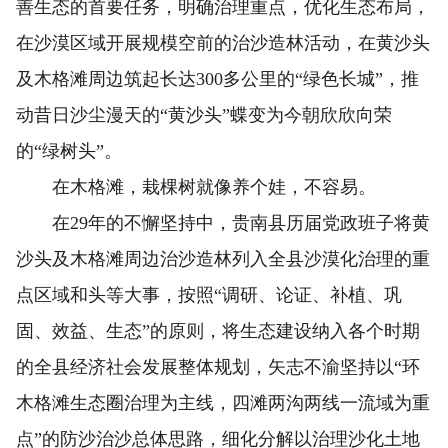
善生态的首要任务，明确治理重点，优化生态布局，
在沙漠区域开展规模空前的治沙造林活动，在黄沙头
及木格滩周边筑起长达300多公里的“绿色长城”，推
动昔日沙尘漫天的“黄沙头”蝶变为今朝欣欣向荣
的“绿树头”。
在木格滩，栽棵树就像养个娃，不容易。
在29年的不懈坚持中，贵南县历届党政班子将黄
沙头及木格滩周边治沙造林列入全县沙漠化治理的重
点区域和头等大事，按照“调研、论证、补植、巩
固、效益、生态”的原则，将生态建设纳入各个时期
的全县经济社会发展整体规划，矢志不渝坚持以“环
木格滩生态圈治理为主线，四滩两沟两线一流域为重
点”的防沙治沙总体思路，细化分解以治理沙化土地