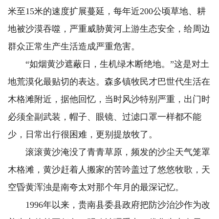
米至15米的速度扩展蔓延，每年近200公顷草地、耕
地被沙漠吞噬，严重威胁黄河上游生态安全，给周边
群众正常生产生活造成严重危害。
“如烟黄沙遮蔽日，生机绿木断绝地。”这是对土
地荒漠化最贴切的表达。森多镇牧民才巴世代生活在
木格滩附近，据他回忆，当时风沙特别严重，出门时
必须全副武装，帽子、眼镜、过滤口罩一样都不能
少，日常出行很困难，更别提放牧了。
滚滚黄沙淹没了青青草原，频发的沙尘天气笼罩
木格滩，黄沙赶着人搬家的苦吟盖过了悠悠牧歌，天
空昏黄浑浊是南夸太对那个年月的最深记忆。
1996年以来，贵南县委县政府把防沙治沙作为改