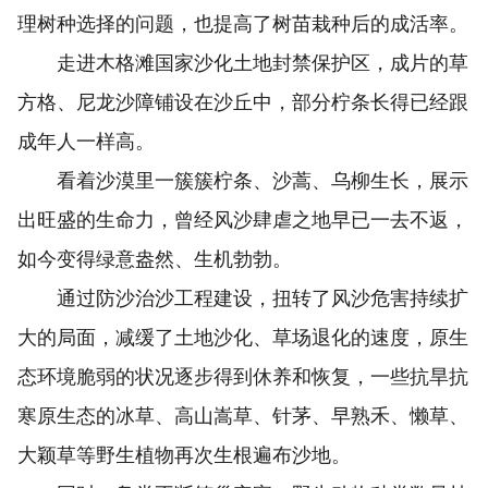
理树种选择的问题，也提高了树苗栽种后的成活率。
走进木格滩国家沙化土地封禁保护区，成片的草
方格、尼龙沙障铺设在沙丘中，部分柠条长得已经跟
成年人一样高。
看着沙漠里一簇簇柠条、沙蒿、乌柳生长，展示
出旺盛的生命力，曾经风沙肆虐之地早已一去不返，
如今变得绿意盎然、生机勃勃。
通过防沙治沙工程建设，扭转了风沙危害持续扩
大的局面，减缓了土地沙化、草场退化的速度，原生
态环境脆弱的状况逐步得到休养和恢复，一些抗旱抗
寒原生态的冰草、高山嵩草、针茅、早熟禾、懒草、
大颖草等野生植物再次生根遍布沙地。