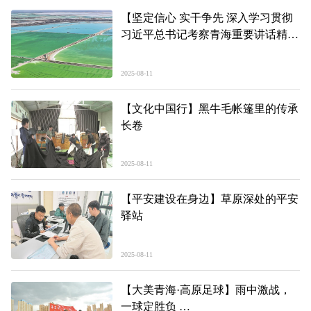
【坚定信心 实干争先 深入学习贯彻
习近平总书记考察青海重要讲话精
神】
标定盐湖产业绿色循环发展的“青海
2025-08-11
刻度”
——“两山”理念青海实践系列报道之
【文化中国行】黑牛毛帐篷里的传承
二
长卷
2025-08-11
【平安建设在身边】草原深处的平安
驿站
2025-08-11
【大美青海·高原足球】雨中激战，
一球定胜负