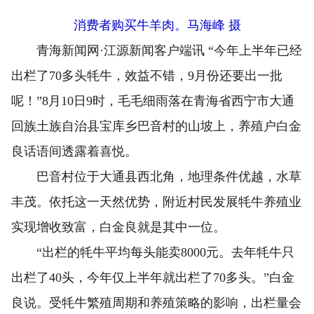
消费者购买牛羊肉。马海峰 摄
青海新闻网·江源新闻客户端讯 “今年上半年已经
出栏了70多头牦牛，效益不错，9月份还要出一批
呢！”8月10日9时，毛毛细雨落在青海省西宁市大通
回族土族自治县宝库乡巴音村的山坡上，养殖户白金
良话语间透露着喜悦。
巴音村位于大通县西北角，地理条件优越，水草
丰茂。依托这一天然优势，附近村民发展牦牛养殖业
实现增收致富，白金良就是其中一位。
“出栏的牦牛平均每头能卖8000元。去年牦牛只
出栏了40头，今年仅上半年就出栏了70多头。”白金
良说。受牦牛繁殖周期和养殖策略的影响，出栏量会