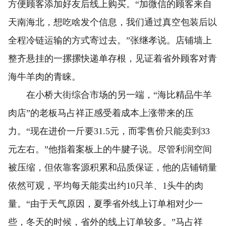
方便顾客添加好友后线上购买。“加微信的顾客来自
天南海北，想吃啥发个信息，我们通过真空包装后以
全程冷链运输的方式寄过去。”张继孝说。店铺墙上
整齐悬挂的一摞摞快递单存根，见证着省外顾客对青
海牛羊肉的青睐。
在小桥大街综合市场的另一端，“海比精品牛羊
肉店”的老板马占祥正感受着成本上涨带来的压
力。“现在进价一斤要31.5元，而零售价只能卖到33
元左右。”他指着案板上的牛腱子说。尽管利润空间
被压缩，但依靠客源积累和品质保证，他的店铺销量
依然可观，平均每天能卖出约10只羊、1头牛的肉
量。“由于天气原因，夏季省外线上订单相对少一
些，冬天的时候，省外的线上订单较多。”马占祥