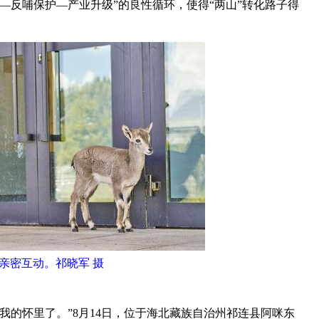
—反哺保护—产业升级”的良性循环，使得“两山”转化路子得
亲密互动。祁晓军 摄
的怀里了。”8月14日，位于海北藏族自治州祁连县阿咪东