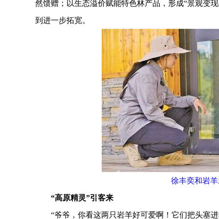
然馈赠；以生态溢价赋能特色林产品，形成“景观变现
到进一步拓宽。
徐丰奕和岩羊
“高原精灵”引客来
“爷爷，你看这两只岩羊好可爱啊！它们把头塞进我