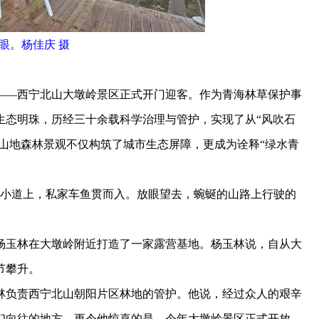
眼。杨佳庆 摄
—西宁北山大墩岭景区正式开门迎客。作为青海林草保护事
生态明珠，历经三十余载科学治理与管护，实现了从“风吹石
的山地森林景观不仅构筑了城市生态屏障，更成为诠释“绿水青
小道上，私家车鱼贯而入。放眼望去，蜿蜒的山路上行驶的
玉林在大墩岭附近打造了一家露营基地。杨玉林说，自从大
节攀升。
负责西宁北山朝阳片区林地的管护。他说，经过众人的艰辛
们向往的地方。更令他惊喜的是，今年大墩岭景区正式开放，