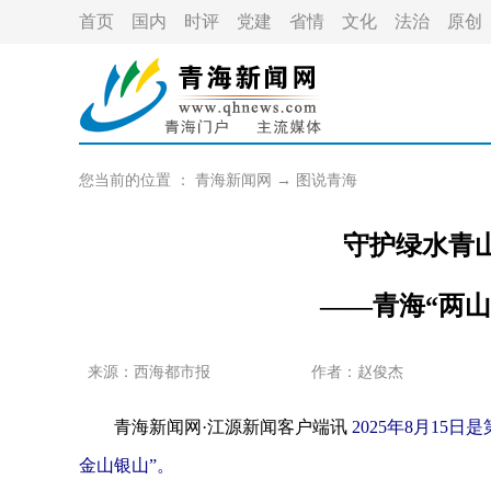
首页
国内
时评
党建
省情
文化
法治
原创
您当前的位置 ：
青海新闻网
→
图说青海
守护绿水青山
——青海“两
来源：
西海都市报
作者：
赵俊杰
青海新闻网·江源新闻客户端讯
2025年8月1
金山银山”。