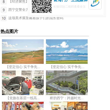
【经济聚焦】高原“种业考官”：为植物新品种验明身份
长按识别二维码查看全文
西宁交警全力守护旅游季交通安全
这场美术展里藏着孩子们的成长密码
热点图片
【坚定信心 实干争先...
【坚定信心 实干争先...
【党旗在基层一线高...
桥韵西宁：跨越时光...