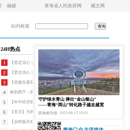
片
融媒
青海省人民政府网
藏文网
站内检索
24H热点
【坚定信心 实干争先】青海化隆雄先：风光秀美...
【坚定信心 实干争先·深入学习习近平总书记考察青...
【党旗在基层一线高高飘扬】村企双向奔赴 解锁乡村...
桥韵西宁：跨越时光的城市乐章
守护绿水青山 捧出“金山银山”
【年中经济微观察】从牧场到市场：高原牛羊肉的增...
——青海“两山”转化路子越走越宽
【关注】为青少年健康成长筑牢法治防线——《青海...
2025-08-15 10:01
西海都市报
【乡村振兴在青海】吃“旅游饭”真香 领分红款踏实
青海门户 主流媒体