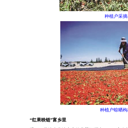
种植户采摘
种植户晾晒枸
“红果映链”富乡里