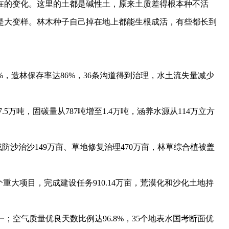
的变化。这里的土都是碱性土，原来土质差得根本种不活
是大变样。林木种子自己掉在地上都能生根成活，有些都长到
79%，造林保存率达86%，36条沟道得到治理，水土流失量减少
5万吨，固碳量从787吨增至1.4万吨，涵养水源从114万立方
成防沙治沙149万亩、草地修复治理470万亩，林草综合植被盖
重大项目，完成建设任务910.14万亩，荒漠化和沙化土地持
；空气质量优良天数比例达96.8%，35个地表水国考断面优