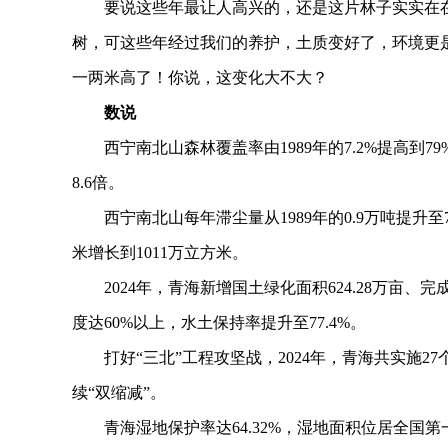
要说这些年最让人高兴的，还是这片林子实实在在
树，可这些年经过我们的养护，土质变好了，环境更
一两米高了！你说，这变化大不大？
数说
西宁南北山森林覆盖率由1989年的7.2%提高到
8.6倍。
西宁南北山每年滞尘量从1989年的0.9万吨提升至7.
米增长到1011万立方米。
2024年，青海新增国土绿化面积624.28万亩、完
度达60%以上，水土保持率提升至77.4%。
打好“三北”工程攻坚战，2024年，青海共实施27个
续“双缩减”。
青海湿地保护率达64.32%，湿地面积位居全国第一