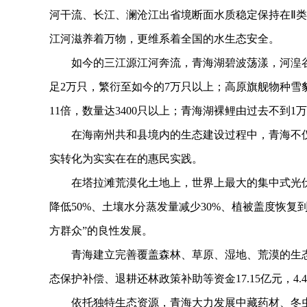
河干流、长江、澜沧江出省境断面水质稳定保持在Ⅱ类及
江河滋养着万物，更维系着全国的水生态安全。
如今的三江源江河奔流，青海湖碧波荡漾，河湟谷地
足2万只，繁衍至如今的7万只以上；高原旗舰物种雪
11倍，数量达3400只以上；青海湖裸鲤由过去不到1
在海南州共和县境内的生态建设过程中，青海不仅
实转化为实实在在的惠民实践。
在塔拉滩荒漠化土地上，世界上最大的集中式光伏发
降低50%、土壤水分蒸发量减少30%、植被盖度恢复
方群众”的良性发展。
青海建立完善覆盖森林、草原、湿地、荒漠的生态补
态保护补偿、退耕还林政策补助等资金17.15亿元，4
依托独特生态资源，青海大力发展中藏药材、冬虫