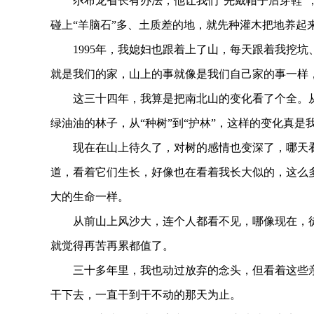
尕布龙省长有办法，他让我们“先戴帽子后穿鞋”，
碰上“羊脑石”多、土质差的地，就先种灌木把地养起
1995年，我媳妇也跟着上了山，每天跟着我挖坑
就是我们的家，山上的事就像是我们自己家的事一样
这三十四年，我算是把南北山的变化看了个全。从一
绿油油的林子，从“种树”到“护林”，这样的变化真
现在在山上待久了，对树的感情也变深了，哪天看不
道，看着它们生长，好像也在看着我长大似的，这么
大的生命一样。
从前山上风沙大，连个人都看不见，哪像现在，徒步
就觉得再苦再累都值了。
三十多年里，我也动过放弃的念头，但看着这些亲
干下去，一直干到干不动的那天为止。