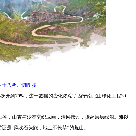
曲十八弯。切嘎 摄
跃升到79%，这一数据的变化浓缩了西宁南北山绿化工程30
谷，山杏与沙棘交织成画，清风拂过，掀起层层绿浪。难以
前还是“风吹石头跑，地上不长草”的荒山。