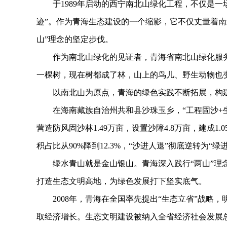
于1989年启动的西宁南北山绿化工程，不仅是一场
迹”。作为青海生态建设的一个缩影，它不仅丈量着南
山”理念的坚定步伐。
作为南北山绿化的见证者，青海省南北山绿化服务
一棵树，现在树都成了林，山上的鸟儿、野生动物也
以南北山为原点，青海的绿色实践不断拓展，构建
在海南藏族自治州共和县沙珠玉乡，“工程固沙+生
营造防风固沙林1.49万亩，设置沙障4.8万亩，建成1.
积占比从90%降到12.3%，“沙进人退”彻底逆转为“绿
绿水青山就是金山银山。青海深入践行“两山”理念
打造生态文明高地，为绿色发展打下坚实底气。
2008年，青海在全国率先提出“生态立省”战略，
取经济增长。生态文明建设被纳入全省经济社会发展