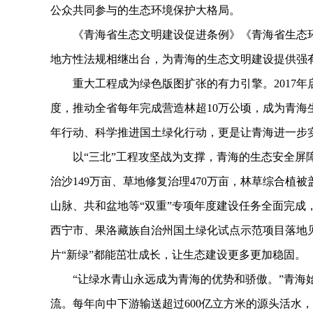
公众共同参与的生态环境保护大格局。
《青海省生态文明建设促进条例》《青海省生态环
地方性法规相继出台，为青海的生态文明建设提供强
重大工程成为绿色版图扩张的有力引擎。2017年启
度，推动全省每年完成营造林超10万公顷，成为青海
年行动、科学推进国土绿化行动，更是让青海进一步
以“三北”工程攻坚战为支撑，青海的生态安全屏障持续
治沙149万亩、草地修复治理470万亩，林草综合植被
山脉、共和盆地等“双重”专项年度建设任务全面完成
西宁市、果洛藏族自治州国土绿化试点示范项目落地
片“新绿”都能茁壮成长，让生态建设更多更加稳固。
“让绿水青山永远成为青海的优势和骄傲。”青海始
流。每年向中下游输送超过600亿立方米的源头活水