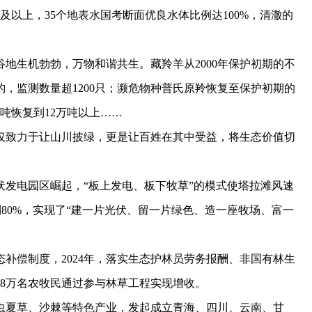
以上，35个地表水国考断面优良水体比例达100%，清澈的
生机勃勃，万物和谐共生。藏羚羊从2000年保护初期的不
豹，监测数量超1200只；濒危物种普氏原羚恢复至保护初期的
万吨恢复到12万吨以上……
致力于让山川披绿，更是让百姓在其中受益，将生态价值切
电园区崛起，“板上发电、板下牧草”的模式使塔拉滩风速
到80%，实现了“建一片光伏、留一片绿色、造一座牧场、富一
偿制度，2024年，落实生态护林员劳务报酬、非国有林生
.48万名农牧民通过参与林草工程实现增收。
夏草、沙棘等特色产业，发起成立青海、四川、云南、甘