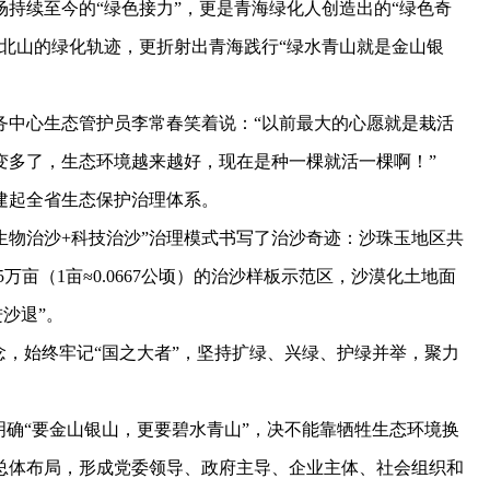
持续至今的“绿色接力”，更是青海绿化人创造出的“绿色奇
北山的绿化轨迹，更折射出青海践行“绿水青山就是金山银
中心生态管护员李常春笑着说：“以前最大的心愿就是栽活
变多了，生态环境越来越好，现在是种一棵就活一棵啊！”
起全省生态保护治理体系。
物治沙+科技治沙”治理模式书写了治沙奇迹：沙珠玉地区共
05万亩（1亩≈0.0667公顷）的治沙样板示范区，沙漠化土地面
进沙退”。
，始终牢记“国之大者”，坚持扩绿、兴绿、护绿并举，聚力
明确“要金山银山，更要碧水青山”，决不能靠牺牲生态环境换
总体布局，形成党委领导、政府主导、企业主体、社会组织和