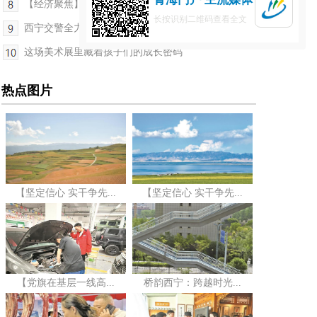
【经济聚焦】高原“种业考官”：为植物新品种验明身份
长按识别二维码查看全文
西宁交警全力守护旅游季交通安全
这场美术展里藏着孩子们的成长密码
热点图片
【坚定信心 实干争先...
【坚定信心 实干争先...
【党旗在基层一线高...
桥韵西宁：跨越时光...