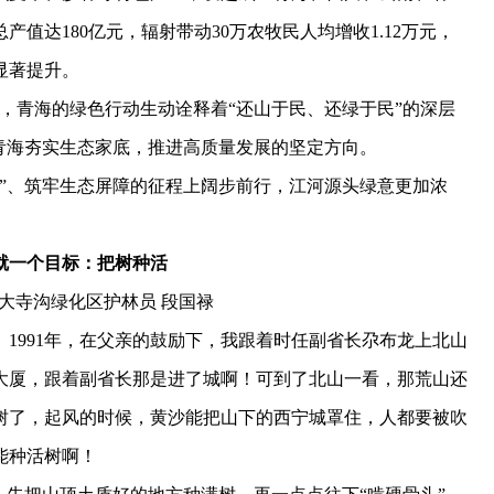
值达180亿元，辐射带动30万农牧民人均增收1.12万元，
显著提升。
，青海的绿色行动生动诠释着“还山于民、还绿于民”的深层
青海夯实生态家底，推进高质量发展的坚定方向。
、筑牢生态屏障的征程上阔步前行，江河源头绿意更加浓
。
一个目标：把树种活
大寺沟绿化区护林员 段国禄
991年，在父亲的鼓励下，我跟着时任副省长尕布龙上北山
楼大厦，跟着副省长那是进了城啊！可到了北山一看，那荒山还
树了，起风的时候，黄沙能把山下的西宁城罩住，人都要被吹
能种活树啊！