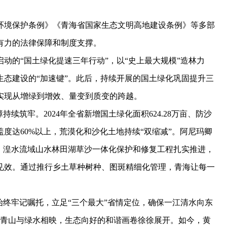
境保护条例》《青海省国家生态文明高地建设条例》等多部
有力的法律保障和制度支撑。
动的“国土绿化提速三年行动”，以“史上最大规模”造林力
生态建设的“加速键”。此后，持续开展的国土绿化巩固提升三
实现从增绿到增效、量变到质变的跨越。
筑牢。2024年全省新增国土绿化面积624.28万亩、防沙
盖度达60%以上，荒漠化和沙化土地持续“双缩减”。阿尼玛卿
，湟水流域山水林田湖草沙一体化保护和修复工程扎实推进，
见效。通过推行乡土草种树种、图斑精细化管理，青海让每一
终牢记嘱托，立足“三个最大”省情定位，确保一江清水向东
，青山与绿水相映，生态向好的和谐画卷徐徐展开。如今，黄