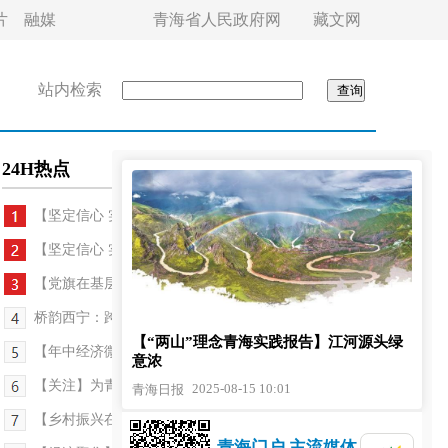
片
融媒
青海省人民政府网
藏文网
站内检索
24H热点
【坚定信心 实干争先】青海化隆雄先：风光秀美...
【坚定信心 实干争先·深入学习习近平总书记考察青...
【党旗在基层一线高高飘扬】村企双向奔赴 解锁乡村...
桥韵西宁：跨越时光的城市乐章
【“两山”理念青海实践报告】江河源头绿
【年中经济微观察】从牧场到市场：高原牛羊肉的增...
意浓
【关注】为青少年健康成长筑牢法治防线——《青海...
2025-08-15 10:01
青海日报
【乡村振兴在青海】吃“旅游饭”真香 领分红款踏实
青海门户 主流媒体