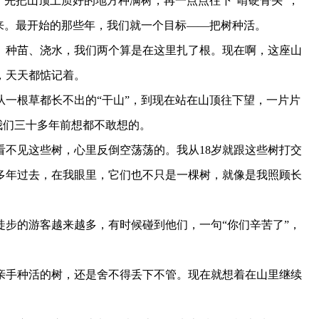
先把山顶土质好的地方种满树，再一点点往下“啃硬骨头”，
来。最开始的那些年，我们就一个目标——把树种活。
、种苗、浇水，我们两个算是在这里扎了根。现在啊，这座山
，天天都惦记着。
根草都长不出的“干山”，到现在站在山顶往下望，一片片
是我们三十多年前想都不敢想的。
见这些树，心里反倒空荡荡的。我从18岁就跟这些树打交
多年过去，在我眼里，它们也不只是一棵树，就像是我照顾长
的游客越来越多，有时候碰到他们，一句“你们辛苦了”，
手种活的树，还是舍不得丢下不管。现在就想着在山里继续