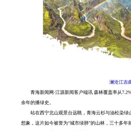
澜沧江吉
青海新闻网·江源新闻客户端讯 森林覆盖率从7.2%
余年的播绿史。
站在西宁北山观景台远眺，青海云杉与油松染绿山
想象，这片如今被誉为“城市绿肺”的山林，三十多年