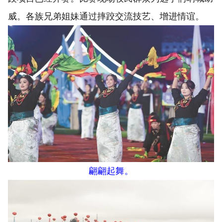
威。各族兄弟姐妹通过摔跤交流技艺、增进情谊。
翩翩起舞。