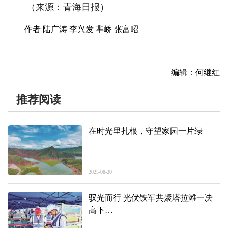
（来源：青海日报）
作者 陆广涛 李兴发 芈峤 张富昭
编辑：何继红
推荐阅读
在时光里扎根，守望家园一片绿
2025-08-20
驭光而行 光伏铁军共聚塔拉滩一决
高下
——第二届光伏职业技能竞赛首日现