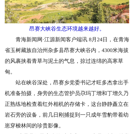
昂赛大峡谷生态环境越来越好。
青海新闻网·江源新闻客户端讯 8月24日，在青海
省玉树藏族自治州杂多县昂赛大峡谷内，4300米海拔
的风裹挟着青草与泥土的气息，掠过连绵的高寒草
甸。
站在峡谷深处，昂赛乡党委书记才旺多杰拿出手
机准备拍摄，身旁的生态管护员尕玛丁增和丁增久乃
正熟练地检查着红外相机的存储卡，这台静静矗立在
岩石旁的设备，前几日刚捕捉到一只成年雪豹带着幼
崽穿梭林间的珍贵影像。