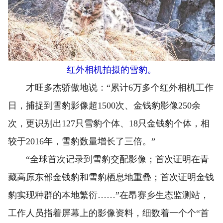
红外相机拍摄的雪豹。
才旺多杰骄傲地说：“累计6万多个红外相机工作
日，捕捉到雪豹影像超1500次、金钱豹影像250余
次，更识别出127只雪豹个体、18只金钱豹个体，相
较于2016年，雪豹数量增长了三倍。”
“全球首次记录到雪豹交配影像；首次证明在青
藏高原东部金钱豹和雪豹栖息地重叠；首次证明金钱
豹实现种群的本地繁衍……”在昂赛乡生态监测站，
工作人员指着屏幕上的影像资料，细数着一个个“首