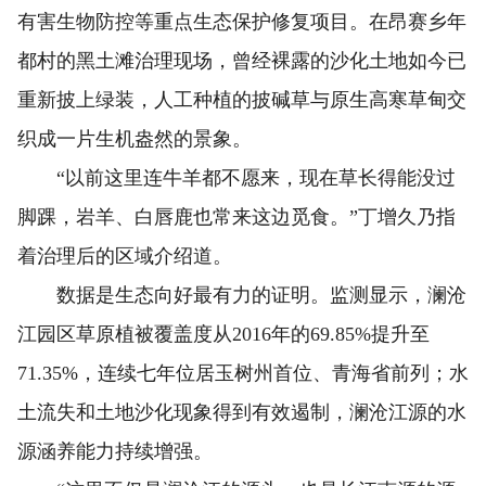
有害生物防控等重点生态保护修复项目。在昂赛乡年
都村的黑土滩治理现场，曾经裸露的沙化土地如今已
重新披上绿装，人工种植的披碱草与原生高寒草甸交
织成一片生机盎然的景象。
“以前这里连牛羊都不愿来，现在草长得能没过
脚踝，岩羊、白唇鹿也常来这边觅食。”丁增久乃指
着治理后的区域介绍道。
数据是生态向好最有力的证明。监测显示，澜沧
江园区草原植被覆盖度从2016年的69.85%提升至
71.35%，连续七年位居玉树州首位、青海省前列；水
土流失和土地沙化现象得到有效遏制，澜沧江源的水
源涵养能力持续增强。