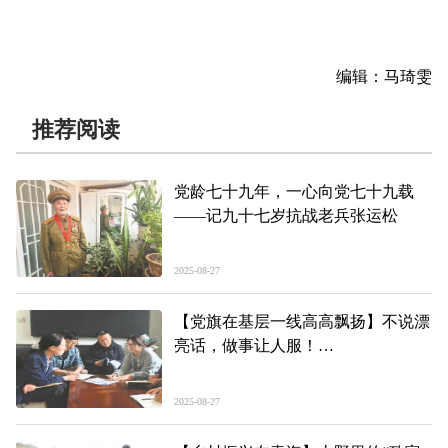
编辑：马琦雯
推荐阅读
党龄七十九年，一心向党七十九载
——记九十七岁抗战老兵张运松
2025-08-27
【党旗在基层一线高高飘扬】不说漂
亮话，做事让人服！
——记西宁市湟中区鲁沙尔镇阿家庄
村党支部书记邓颖颖
2025-08-27