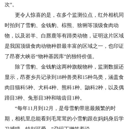
次”。
更令人惊喜的是，在多个监测位点，红外相机同
时拍到了雪豹、金钱豹、棕熊、猞猁等顶级食肉动
物，以及岩羊、白唇鹿等有蹄类动物，证明这片区域
是我国顶级食肉动物种群最丰富的区域之一，也印证
了昂赛大峡谷“物种基因库”的独特价值。
除了雪豹、金钱豹这两种旗舰物种，监测数据还
显示，昂赛乡共记录到18种兽类和15种鸟类，涵盖食
肉目猫科5种、犬科4种、熊科1种、鼬科2种，以及偶
蹄目3种、兔形目3种和啮齿目1种。
“每年11月到12月，是母雪豹带崽最频繁的时
期，相机里总能看到毛茸茸的小雪豹跟在妈妈身后学
习捕猎，特别可爱。”尕玛丁增笑着说。