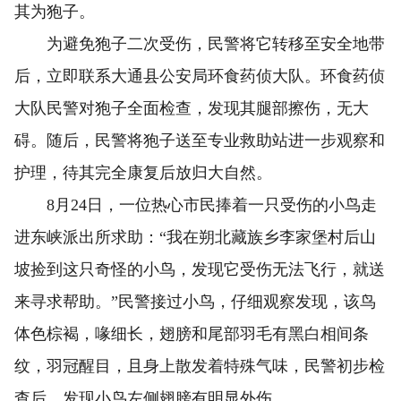
其为狍子。
为避免狍子二次受伤，民警将它转移至安全地带
后，立即联系大通县公安局环食药侦大队。环食药侦
大队民警对狍子全面检查，发现其腿部擦伤，无大
碍。随后，民警将狍子送至专业救助站进一步观察和
护理，待其完全康复后放归大自然。
8月24日，一位热心市民捧着一只受伤的小鸟走
进东峡派出所求助：“我在朔北藏族乡李家堡村后山
坡捡到这只奇怪的小鸟，发现它受伤无法飞行，就送
来寻求帮助。”民警接过小鸟，仔细观察发现，该鸟
体色棕褐，喙细长，翅膀和尾部羽毛有黑白相间条
纹，羽冠醒目，且身上散发着特殊气味，民警初步检
查后，发现小鸟左侧翅膀有明显外伤。