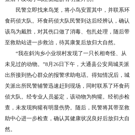
民警立即找来鸟笼，将小鸟安置其中，并联系环
食药侦大队。环食药侦大队民警到达后经辨认，确认
该鸟为戴胜，对其伤口做了消毒、包扎处理，随后带
至救助站进一步救治，待其康复后放归大自然。
“我在斜沟乡小业坝村发现了一只长相奇怪、从
未见过的动物。”8月26日下午，大通县公安局城关派
出所接到热心群众的报警求助电话。得知情况后，城
关派出所民警辅警迅速赶到现场，同时联系了环食药
侦大队。经专业人员鉴定，该动物为狗獾。经初步检
查，未发现狗獾有明显伤势。随后，民警将其带至救
助中心进一步检查，确认其健康状况良好后放归大自
然。