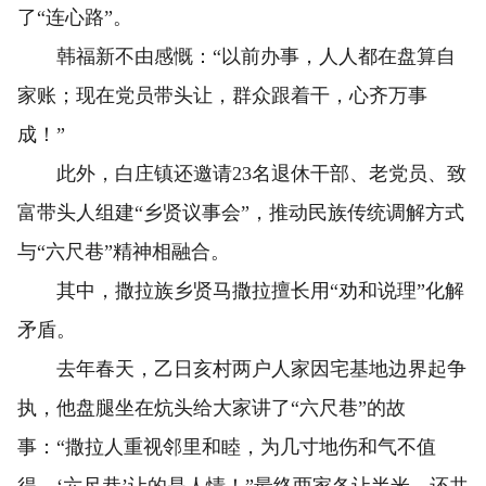
了“连心路”。
韩福新不由感慨：“以前办事，人人都在盘算自
家账；现在党员带头让，群众跟着干，心齐万事
成！”
此外，白庄镇还邀请23名退休干部、老党员、致
富带头人组建“乡贤议事会”，推动民族传统调解方式
与“六尺巷”精神相融合。
其中，撒拉族乡贤马撒拉擅长用“劝和说理”化解
矛盾。
去年春天，乙日亥村两户人家因宅基地边界起争
执，他盘腿坐在炕头给大家讲了“六尺巷”的故
事：“撒拉人重视邻里和睦，为几寸地伤和气不值