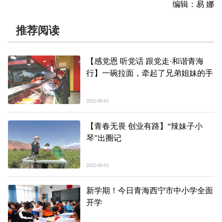
编辑：易 娜
推荐阅读
【感党恩 听党话 跟党走·和谐青海
行】一碗拉面，牵起了兄弟姐妹的手
2025-09-01
【青春无畏 创业有路】“辣妹子小
琴”出圈记
2025-09-01
新学期！今日青海西宁市中小学全面
开学