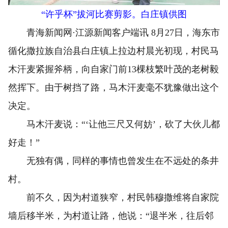
“许乎杯”拔河比赛剪影。白庄镇供图
青海新闻网·江源新闻客户端讯 8月27日，海东市
循化撒拉族自治县白庄镇上拉边村晨光初现，村民马
木汗麦紧握斧柄，向自家门前13棵枝繁叶茂的老树毅
然挥下。由于树挡了路，马木汗麦毫不犹豫做出这个
决定。
马木汗麦说：“‘让他三尺又何妨’，砍了大伙儿都
好走！”
无独有偶，同样的事情也曾发生在不远处的条井
村。
前不久，因为村道狭窄，村民韩穆撒维将自家院
墙后移半米，为村道让路，他说：“退半米，往后邻