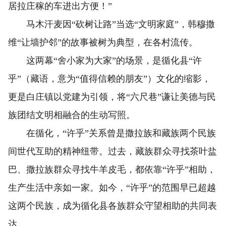
居拉庄稼的车进出方便！”
马木汗麦因“砍树让路”当选“文明家庭”，韩穆撒
维“让墙护邻”的故事被树为典型，在各村流传。
这两幕“舍小家为大家”的场景，是循化县“许
乎”（藏语，意为“值得信赖的朋友”）文化的缩影，
更是白庄镇以党建为引领，将“六尺巷”谦让美德与民
族团结文明相融合的生动写照。
在循化，“许乎”关系曾是撒拉族和藏族两个民族
间世代互助的精神纽带。过去，藏族群众寻找茶叶盐
巴、撒拉族群众寻找牛羊皮毛，都依靠“许乎”相助，
生产生活中亲如一家。如今，“许乎”的范围早已超越
这两个民族，成为循化县各族群众守望相助的共同表
达。