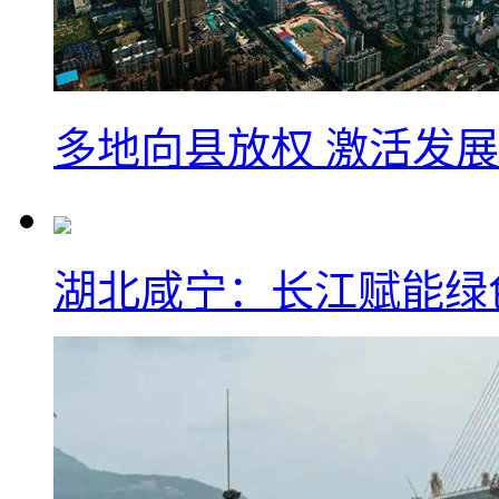
多地向县放权 激活发
湖北咸宁：长江赋能绿