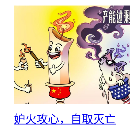
妒火攻心，自取灭亡