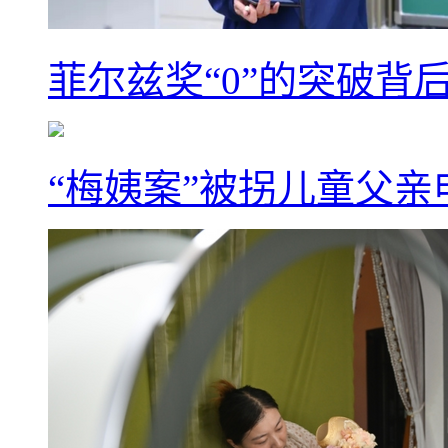
菲尔兹奖“0”的突破背
“梅姨案”被拐儿童父