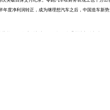
再次突破自身交付纪录。零跑汽车在财务表现上也十分出
实现半年度净利润转正，成为继理想汽车之后，中国造车新
势能，8月份交付新车4.46万辆，全系累计交付突破90
阵，覆盖多元用户需求。
3.77万辆，同比增长169%，创下最高单月交付量。全新
日，全新一代小鹏P7正式上市，公司宣称上市7分钟大定
0的热销，蔚来汽车8月份交付新车3.13万辆，同比增长55
道品牌交付新车1.64万辆；firefly萤火虫品牌交付新车