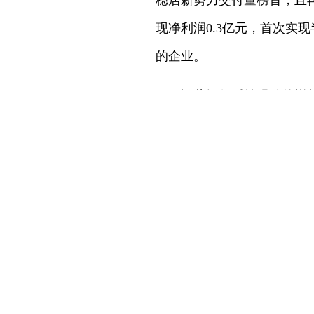
稳居新势力交付量榜首，且
现净利润0.3亿元，首次
的企业。
鸿蒙智行延续强劲的增长
成“五界十车”完善的产品矩
小鹏汽车8月份交付新车
增长的重要驱动力。8月27
市最快破万纪录。
凭借全新ES8和乐道L9
来品牌交付新车1.05万辆；乐