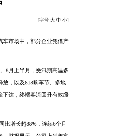
炉
[字号
大
中
小
]
汽车市场中，部分企业凭借产
。8月上半月，受汛期高温多
放，以及818购车节、多地
金下达，终端客流回升有效缓
同比增长超88%，连续6个月