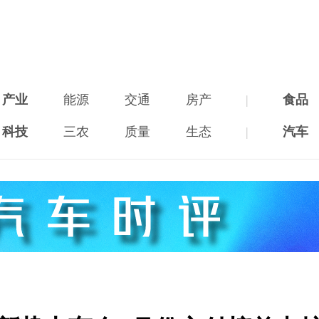
产业
能源
交通
房产
|
食品
科技
三农
质量
生态
|
汽车