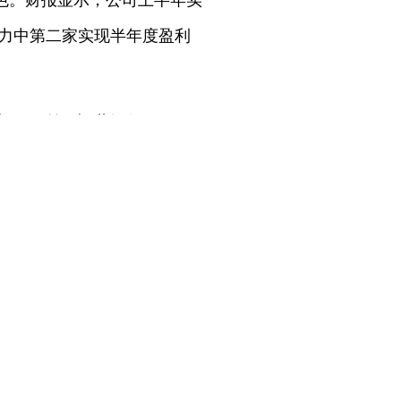
色。财报显示，公司上半年实
势力中第二家实现半年度盈利
万辆。目前，鸿蒙智行已形
一代小鹏P7的推出成为交付量
突破万辆，创小鹏汽车新车上
.2%，创历史新高。其中，蔚
4346辆。蔚来汽车通过多品牌