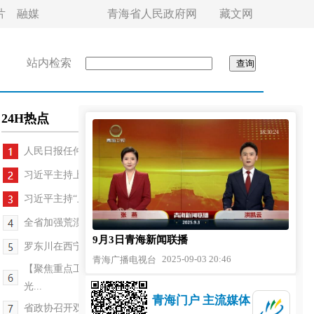
片
融媒
青海省人民政府网
藏文网
站内检索
24H热点
人民日报任仲平文章：正义必胜 和平必胜 人民...
习近平主持上海合作组织成员国元首理事会第二十五...
习近平主持“上海合作组织+”会议并发表重要讲话
全省加强荒漠化综合防治和“三北”等重点生态工程...
9月3日青海新闻联播
罗东川在西宁市、海东市督导地质灾害防治和防汛工...
2025-09-03 20:46
青海广播电视台
【聚焦重点工程建设】全球首个5兆瓦商用级钙钛矿
光...
青海门户 主流媒体
省政协召开双月协商座谈会 围绕“加快文旅融合发展...