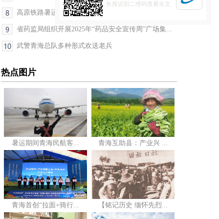
长按识别二维码查看全文
高原铁路暑运客货运输量创历史新高
省药监局组织开展2025年“药品安全宣传周”广场集...
武警青海总队多种形式欢送老兵
热点图片
暑运期间青海民航客...
青海互助县：产业兴 ...
青海首创“拉面+骑行...
【铭记历史 缅怀先烈...