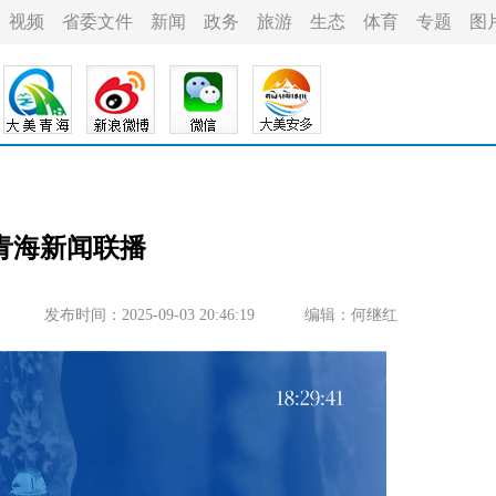
视频
省委文件
新闻
政务
旅游
生态
体育
专题
图
日青海新闻联播
发布时间：2025-09-03 20:46:19
编辑：何继红