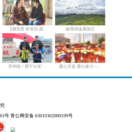
【感党恩 听党话 跟...
秘境祁连漫游记
开学啦！西宁公安“...
暖心甘蓝 爱心接力—...
究
163号
青公网安备 63010302000199号