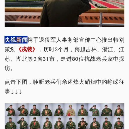
携手退役军人事务部宣传中心推出特别
央视
新
闻
策划
，历时3个月，跨越吉林、浙江、江
《戎装》
苏、湖北等9省31市，走进80位抗战老兵家中探
访。
点击下图，聆听老兵们亲述烽火硝烟中的峥嵘往
事↓↓↓