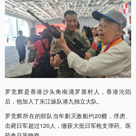
罗竞辉是香港沙头角南涌罗屋村人，香港沦陷
后，他加入了东江纵队港九独立大队。
罗竞辉所在的部队当年剿灭敌船约20艘，俘虏、
击毙日军超过120人，缴获大批日军枪支弹药、医
药食品等物资。