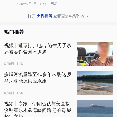
2025年9月3日 11:51
回复
央视新闻
打开
查看更多精彩评论
热门推荐
视频丨遭毒打、电击 逃生男子亲
述被卖诈骗园区遭遇
8月6日 11:18
多瑙河流量降至40多年来最低 罗
马尼亚能源供应承压
8月6日 11:05
视频丨专家：伊朗否认与美直接
谈判霍尔木兹海峡问题 意在彰显
坚定立场