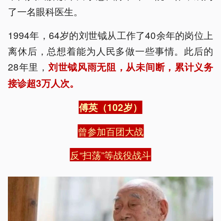
了一名眼科医生。
1994年，64岁的刘世钺从工作了40余年的岗位上
离休后，总想着能为人民多做一些事情。此后的
28年里，
刘世钺风雨无阻，从未间断，累计义务
接诊超3万人次。
傅英（102岁）
曾参加百团大战
反“扫荡”等战役战斗