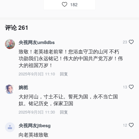
182
评论
261
央视网友um8dbs
23
致敬！老英雄老前辈！您浴血守卫的山河 不朽
功勋我们永远铭记！伟大的中国共产党万岁！伟
大的祖国万岁！
2025年9月3日 11:10
回复
婉栀
13
大好河山，寸土不让。誓死为国，永不当亡国
奴。铭记历史，保家卫国
2025年9月3日 11:30
回复
央视网友jtbesg
12
向老英雄致敬