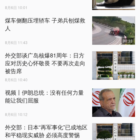
8月6日 10:01
煤车侧翻压埋轿车 子弟兵刨煤救
人
00:33
8月6日 11:43
外交部谈广岛核爆81周年：日方
应对历史心怀敬畏 不要再次走向
被告席
8月6日 10:40
视频丨伊朗总统：没有任何力量
能让我们屈服
8月6日 10:12
外交部：日本“再军事化”已成地区
和平稳现实威胁 必须高度警惕