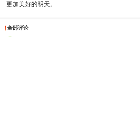
更加美好的明天。
全部评论
人民日报网友gW9Sa3
尊重多元性，强调求同存异，始终平等互信，是携手
前进之基
江苏网友
2025-10-12
回复
努力奋斗的向日葵
从提出构建人类命运共同体重大理念为国际关系确立
新思路，到推动“一带一路”成为造福各国、惠及世界
的“幸福路”，再到以“金砖合作”推动全球南方携手共
进……就在于它超越了集团政治的“小圈子”规则，超
越了实力至上的霸道逻辑，超越了你输我赢的零和博
弈思维。
湖南网友
2025-09-09
回复