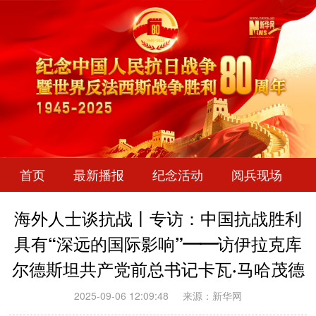
首页
最新播报
纪念活动
阅兵现场
海外人士谈抗战丨专访：中国抗战胜利
具有“深远的国际影响”——访伊拉克库
尔德斯坦共产党前总书记卡瓦·马哈茂德
2025-09-06 12:09:48
来源：新华网