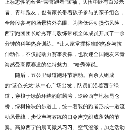
上标志性的蓝色“荣誉跑者”短袖，队伍中既有白发老
者、青年跑友，也有家长带着孩子参与的亲子组合，
全龄段参与的场景格外亮眼。为降低运动损伤风险，
西宁跑团团长哈秀萍与教练带领全体成员开展了十余
分钟的科学热身训练。“让大家掌握标准的热身与拉
伸动作，不仅能助力赛事发挥，也欢迎全国跑友来青
海感受高原赛道的独特魅力。”哈秀萍说。
随后，五公里绿道跑环节启动。百余人组成
的“蓝色长龙”从中心广场出发，队员们沿着西宁绿
道，穿梭于绿荫环绕的麒麟湾，途经西宁地标昆仑
桥，绿树掩映的步道上，统一着装的跑者形成一道流
动风景线，步伐声与教练的口令声交织成蓬勃的节
奏。高原西宁的晨间微风习习、空气澄澈，加之活动