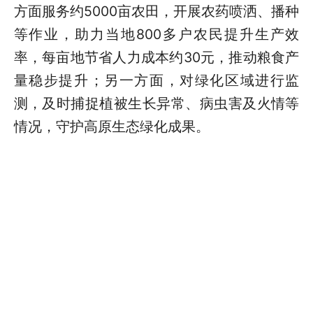
方面服务约5000亩农田，开展农药喷洒、播种
等作业，助力当地800多户农民提升生产效
率，每亩地节省人力成本约30元，推动粮食产
量稳步提升；另一方面，对绿化区域进行监
测，及时捕捉植被生长异常、病虫害及火情等
情况，守护高原生态绿化成果。
西藏自治区生产力促进中心主任玉珍表
示：“西藏自治区成立60年来，科技事业从零
起步，如今已构建起覆盖全区的科研体系。截
至去年底，全区高新技术企业达163家，科技
型中小企业达696家。”
科技支撑，让高原插上了腾飞的翅膀。数
据显示，2024年，科技创新对西藏经济增长