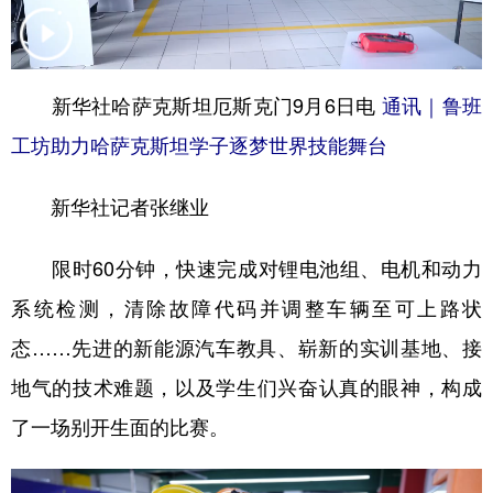
学术中国
乡村振兴
银龄
溯源中国
城市
旅游
能源
会展
新华社哈萨克斯坦厄斯克门9月6日电
通讯｜鲁班
彩票
娱乐
时尚
悦读
工坊助力哈萨克斯坦学子逐梦世界技能舞台
公益
一带一路
亚太网
上市公司
新华社记者张继业
文化产业
限时60分钟，快速完成对锂电池组、电机和动力
系统检测，清除故障代码并调整车辆至可上路状
地方频道
态……先进的新能源汽车教具、崭新的实训基地、接
北京
天津
河北
山西
地气的技术难题，以及学生们兴奋认真的眼神，构成
辽宁
吉林
上海
江苏
了一场别开生面的比赛。
浙江
安徽
福建
江西