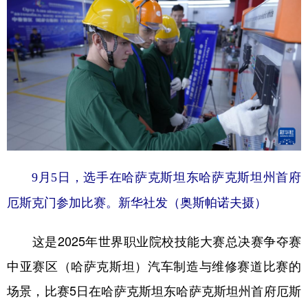
山东
河南
湖北
湖南
广东
广西
海南
重庆
四川
贵州
云南
西藏
陕西
甘肃
青海
宁夏
新疆
内蒙古
黑龙江
多语种频道
9月5日，选手在哈萨克斯坦东哈萨克斯坦州首府
English
Español
Français
عربى
厄斯克门参加比赛。新华社发（奥斯帕诺夫摄）
Русский язык
日本語
한국어
这是2025年世界职业院校技能大赛总决赛争夺赛
Deutsch
Português
中亚赛区（哈萨克斯坦）汽车制造与维修赛道比赛的
场景，比赛5日在哈萨克斯坦东哈萨克斯坦州首府厄斯