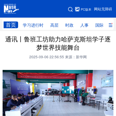
手机版
网站无障碍
PC版本
网站地图
首页
学习进行时
高层
时政
人事
国际
财
通讯丨鲁班工坊助力哈萨克斯坦学子逐
学习进行时
高层
时政
人事
梦世界技能舞台
国际
财经
网评
港澳
2025-09-06 22:56:55
来源：新华网
台湾
思客智库
全球连线
教育
科技
科创
量子
体育
文化
书画
健康
军事
访谈
视频
图片
政务
法律
中央文件
金融
汽车
食品
人居
信息化
数字经济