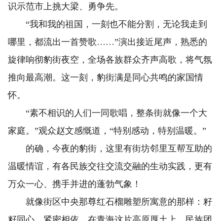
识示范市上挑大梁、勇争先。
“我和我的祖国，一刻也不能分割，无论我走到
哪里，都流出一首赞歌……”演出接近尾声，熟悉的
旋律响彻豹街夜空，全场各族群众齐声高歌，将气氛
推向最高潮。这一刻，豹街满是同心共鸣的家国情
怀。
“素不相识的人们一同歌唱，整条街就像一个大
家庭。”观众赵文感慨道，“特别感动，特别温暖。”
的确，今夜的豹街，这里有街坊邻里互帮互助的
温暖情谊，有各民族交往交流交融的生动实践，更有
万众一心、携手并进的蓬勃气象！
就像街区中央那尊红石榴雕塑所寓意的那样：籽
籽同心，紧密相依。在青海这片高原厚土上，民族团