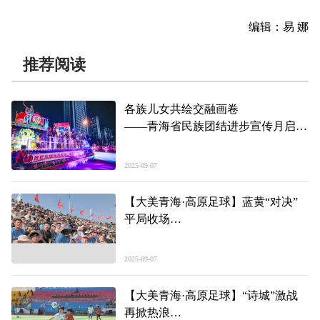
编辑：易 娜
推荐阅读
各族儿女共绘交融画卷
——青海省民族团结进步宣传月启动
仪式暨西宁市促进各民族交往交流交
融专场演出侧记
2025-09-07
【大美青海·高原足球】蓝黄“对决”
平局收场
——第二届“青超联赛”第十二轮海东
主场见闻
2025-09-07
【大美青海·高原足球】“诗城”激战
再掀热浪