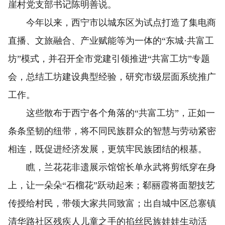
崖村党支部书记陈明善说。
今年以来，西宁市以城东区为试点打造了集电商
直播、文旅融合、产业赋能等为一体的“东城·共富工
坊”模式，并召开全市党建引领推进“共富工坊”专题
会，总结工坊建设典型经验，研究市级层面系统推广
工作。
这些散布于西宁各个角落的“共富工坊”，正如一
条条坚韧的纽带，将不同民族群众的智慧与劳动紧密
相连，既促进经济发展，更筑牢民族团结的根基。
瞧，兰花花非遗展示馆馆长单永武将剪纸穿在身
上，让一朵朵“石榴花”跃动起来；郗丽霞将面塑技艺
传授给村民，带领大家共同致富；出自城中区总寨镇
清华路社区残疾人儿童之手的掐丝民族娃娃生动活