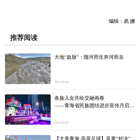
编辑：易 娜
推荐阅读
大地“血脉”：随河而生奔河而去
2025-09-08
各族儿女共绘交融画卷
——青海省民族团结进步宣传月启动
仪式暨西宁市促进各民族交往交流交
融专场演出侧记
2025-09-07
【大美青海·高原足球】蓝黄“对决”