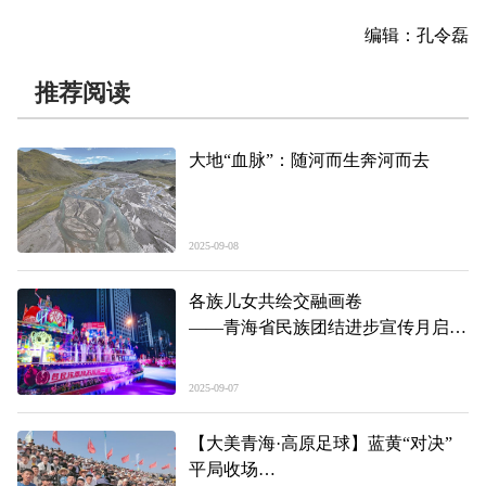
编辑：孔令磊
推荐阅读
大地“血脉”：随河而生奔河而去
2025-09-08
各族儿女共绘交融画卷
——青海省民族团结进步宣传月启动
仪式暨西宁市促进各民族交往交流交
融专场演出侧记
2025-09-07
【大美青海·高原足球】蓝黄“对决”
平局收场