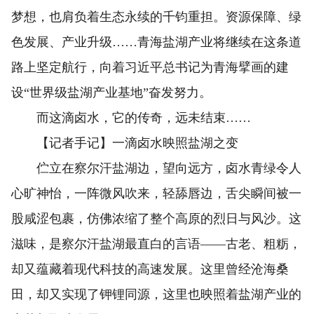
梦想，也肩负着生态永续的千钧重担。资源保障、绿
色发展、产业升级……青海盐湖产业将继续在这条道
路上坚定航行，向着习近平总书记为青海擘画的建
设“世界级盐湖产业基地”奋发努力。
而这滴卤水，它的传奇，远未结束……
【记者手记】一滴卤水映照盐湖之变
伫立在察尔汗盐湖边，望向远方，卤水青绿令人
心旷神怡，一阵微风吹来，轻舔唇边，舌尖瞬间被一
股咸涩包裹，仿佛浓缩了整个高原的烈日与风沙。这
滋味，是察尔汗盐湖最直白的言语——古老、粗粝，
却又蕴藏着现代科技的高速发展。这里曾经沧海桑
田，却又实现了钾锂同源，这里也映照着盐湖产业的