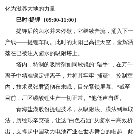
化为滋养大地的力量。
巳时·提锂（09:00-11:00）
提钾后的卤水并未停歇，它继续奔流，涌入下一
产线——提锂车间。此时的太阳已高挂天空，金辉洒
落在已被注入卤水的吸附塔上。
塔内，特制的吸附剂如同敏锐的“猎手”，在万千
离子中精准锁定锂离子，并将其牢牢“捕获”。控制室
内，技术员张君贤彻夜未眠，目光紧锁屏幕。“截至
目前，厂区碳酸锂生产一切正常。”他低声自语。
青海盐湖股份提锂技术，从吸附法、膜法到萃取
法，历经艰辛突破，让这“白色石油”从卤水中高效析
出，支撑起中国动力电池产业在世界舞台的崛起。此