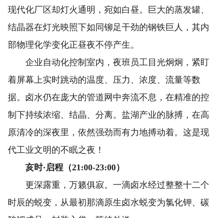
现代化厂区却灯火通明，宛如白昼。巨大的蒸发罐、
结晶器在灯光映照下如同铆足干劲的钢铁巨人，其内
部物理化学变化正昼夜不停产生。
企业自动化控制室内，夜班员工目光炯炯，紧盯
着屏幕上实时跳动的温度、压力、浓度、流量等数
据。卤水仍在庞大的管道网中奔流不息，在精准的控
制下持续浓缩、结晶、分离。盐湖产业的脉搏，在高
原清冷的深夜里，依然强劲而有力地搏动着。这是现
代工业文明的不眠之夜！
亥时·启程（21:00-23:00）
更深露重，万籁俱寂。一滴卤水经过整整十二个
时辰的蜕变，从最初那滴原生卤水蜕变为氯化钾、碳