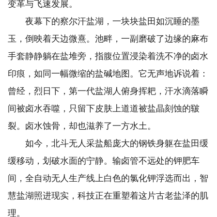
变革与飞速发展。
夜幕下的察尔汗盐湖，一块块盐田如沉睡的墨
玉，倒映着天边微熹。池畔，一副磨破了边缘的麻布
手套静静躺在盐堆旁，指腹位置浸染着洗不净的卤水
印痕，如同一幅微缩的盐碱地图。它无声地诉说着：
曾经，烈日下，第一代盐湖人俯身挥耙，汗水滴落瞬
间被卤水吞噬，只留下皮肤上道道被盐晶刻蚀的皲
裂。卤水蚀骨，却也滋养了一方水土。
如今，北斗无人采盐船庞大的钢铁身躯在盐田缓
缓移动，划破水面的宁静。输卤管不远处的钾肥车
间，全自动无人生产线上白色的氯化钾浮选而出，智
慧盐湖照进现实，科技正在重塑着这片古老盐泽的肌
理。