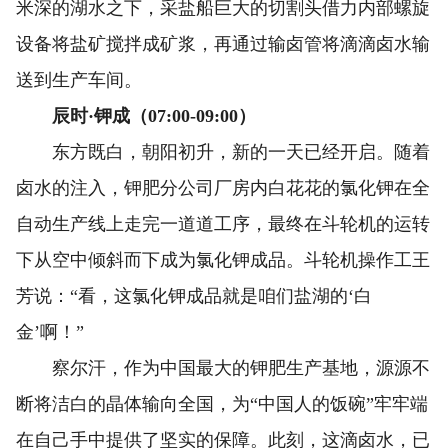
米深的湖水之下，采盐船巨大的切割头借力内部螺旋
设备将盐矿搅拌成矿浆，再通过输卤管将滴滴卤水输
送到生产车间。
辰时·钾成（07:00-09:00）
东方既白，朝阳初升，新的一天已经开启。随着
卤水的注入，钾肥分公司厂房内白花花的氯化钾在全
自动生产线上走完一道道工序，最终在斗轮机的运转
下从空中倾斜而下成为氯化钾成品。斗轮机操作工王
芳说：“看，这氯化钾成品就是咱们盐湖的‘白
金’啊！”
察尔汗，作为中国最大的钾肥生产基地，源源不
断将洁白的晶体输向全国，为“中国人的饭碗”牢牢端
在自己手中提供了坚实的保障。此刻，这滴卤水，已