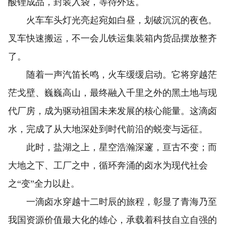
酸锂成品，封装入袋，等待外送。
火车车头灯光亮起宛如白昼，划破沉沉的夜色。
叉车快速搬运，不一会儿铁运集装箱内货品摆放整齐
了。
随着一声汽笛长鸣，火车缓缓启动。它将穿越茫
茫戈壁、巍巍高山，最终融入千里之外的黑土地与现
代厂房，成为驱动祖国未来发展的核心能量。这滴卤
水，完成了从大地深处到时代前沿的蜕变与远征。
此时，盐湖之上，星空浩瀚深邃，亘古不变；而
大地之下、工厂之中，循环奔涌的卤水为现代社会
之“变”全力以赴。
一滴卤水穿越十二时辰的旅程，彰显了青海乃至
我国资源价值最大化的雄心，承载着科技自立自强的