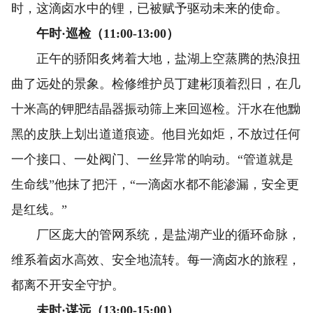
时，这滴卤水中的锂，已被赋予驱动未来的使命。
午时·巡检（11:00-13:00）
正午的骄阳炙烤着大地，盐湖上空蒸腾的热浪扭
曲了远处的景象。检修维护员丁建彬顶着烈日，在几
十米高的钾肥结晶器振动筛上来回巡检。汗水在他黝
黑的皮肤上划出道道痕迹。他目光如炬，不放过任何
一个接口、一处阀门、一丝异常的响动。“管道就是
生命线”他抹了把汗，“一滴卤水都不能渗漏，安全更
是红线。”
厂区庞大的管网系统，是盐湖产业的循环命脉，
维系着卤水高效、安全地流转。每一滴卤水的旅程，
都离不开安全守护。
未时·谋远（13:00-15:00）