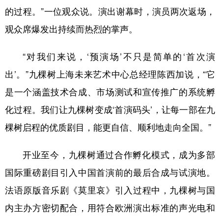
山东
河南
湖北
湖南
的过程。”一位观众说。演出谢幕时，演员两次返场，
广东
广西
海南
重庆
观众席爆发出持续而热烈的掌声。
四川
贵州
云南
西藏
“对我们来说，‘预演场’不只是简单的‘首次演
陕西
甘肃
青海
宁夏
出’。”九棵树上海未来艺术中心总经理陈西加说，“它
新疆
内蒙古
黑龙江
是一个涵盖技术合成、市场测试和宣传推广的系统孵
化过程。我们让九棵树变成‘首演码头’，让每一部在九
多语种频道
棵树启程的优质剧目，能更自信、顺利地走向全国。”
English
Español
Français
عربى
开业至今，九棵树通过合作孵化模式，成为多部
Русский язык
日本語
한국어
国际重磅剧目引入中国首演前的最后合成与试演地。
Deutsch
Português
法语原版音乐剧《莫里哀》引入过程中，九棵树与国
内主办方密切配合，用符合欧洲演出标准的声光电和