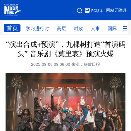
手机版
网站无障碍
PC版本
网站地图
首页
学习进行时
高层
时政
人事
国际
财
“演出合成+预演”，九棵树打造“首演码
学习进行时
高层
时政
人事
头” 音乐剧《莫里哀》预演火爆
国际
财经
网评
港澳
2025-09-08 09:06:00
来源：解放日报
台湾
思客智库
全球连线
教育
科技
科创
量子
体育
文化
书画
健康
军事
访谈
视频
图片
政务
法律
中央文件
金融
汽车
食品
人居
信息化
数字经济