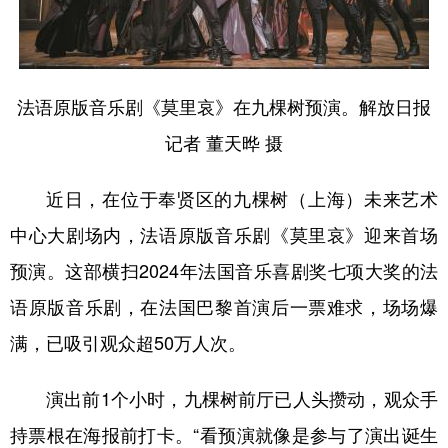
学术中国
乡村振兴
银龄
溯源中国
城市
旅游
能源
会展
法语原版音乐剧《莫里哀》在九棵树预演。解放日报
彩票
娱乐
时尚
悦读
记者 董天晔 摄
公益
一带一路
亚太网
上市公司
近日，在位于奉贤区的九棵树（上海）未来艺术
文化产业
中心大剧场内，法语原版音乐剧《莫里哀》迎来首场
预演。这部横扫2024年法国音乐喜剧奖七项大奖的法
地方频道
语原版音乐剧，在法国巴黎首演后一票难求，场场爆
北京
天津
河北
山西
满，已吸引观众超50万人次。
辽宁
吉林
上海
江苏
演出前1个小时，九棵树前厅已人头攒动，观众手
浙江
安徽
福建
江西
持票根在海报前打卡。“看预演就像是参与了演出诞生