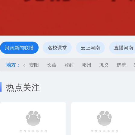
河南新闻联播
名校课堂
云上河南
直播河南
地方：
<
安阳
长葛
登封
邓州
巩义
鹤壁
热点关注