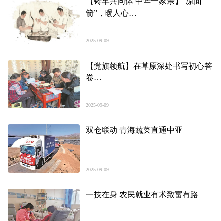
【铸牢共同体 中华一家亲】“凉面
箭”，暖人心
——我身边的民族团结进步故事①
2025-09-09
【党旗领航】在草原深处书写初心答
卷
——青海海西州天峻县组织赋能驻村
干部轮换纪实
2025-09-09
双仓联动 青海蔬菜直通中亚
2025-09-09
一技在身 农民就业有术致富有路