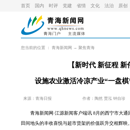
首页
国内
时评
党建
省情
文化
法治
原创
您当前的位置 ：
青海新闻网
→
聚焦青海
【新时代 新征程 
设施农业激活冷凉产业“一盘棋
来源：青海日报
作者：
陶然 贾泓 钟自珍
青海新闻网·江源新闻客户端讯 8月的西宁市大通
田间地头的丰收喜悦与超市货架的价值跃升交相辉映。