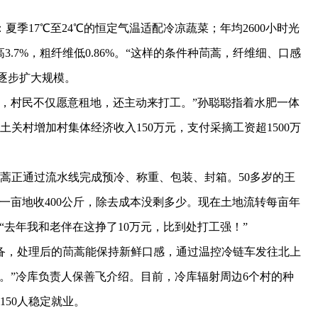
季17℃至24℃的恒定气温适配冷凉蔬菜；年均2600小时光
.7%，粗纤维低0.86%。“这样的条件种茼蒿，纤维细、口感
，逐步扩大规模。
村民不仅愿意租地，还主动来打工。”孙聪聪指着水肥一体
土关村增加村集体经济收入150万元，支付采摘工资超1500万
正通过流水线完成预冷、称重、包装、封箱。50多岁的王
，一亩地收400公斤，除去成本没剩多少。现在土地流转每亩年
，“去年我和老伴在这挣了10万元，比到处打工强！”
备，处理后的茼蒿能保持新鲜口感，通过温控冷链车发往北上
吨。”冷库负责人保善飞介绍。目前，冷库辐射周边6个村的种
50人稳定就业。