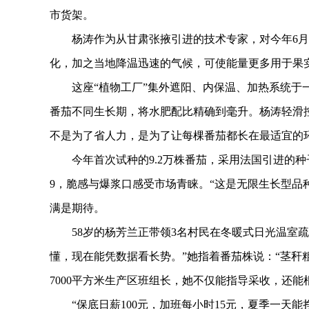
市货架。
杨涛作为从甘肃张掖引进的技术专家，对今年6月刚
化，加之当地降温迅速的气候，可使能量更多用于果
这座“植物工厂”集外遮阳、内保温、加热系统于一
番茄不同生长期，将水肥配比精确到毫升。杨涛轻滑控
不是为了省人力，是为了让每棵番茄都长在最适宜的
今年首次试种的9.2万株番茄，采用法国引进的种
9，脆感与爆浆口感受市场青睐。“这是无限生长型品种
满是期待。
58岁的杨芳兰正带领3名村民在冬暖式日光温室疏
懂，现在能凭数据看长势。”她指着番茄株说：“茎秆粗
7000平方米生产区班组长，她不仅能指导采收，还
“保底日薪100元，加班每小时15元，夏季一天能挣