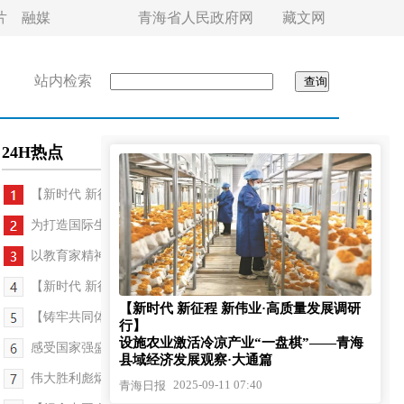
片
融媒
青海省人民政府网
藏文网
站内检索
24H热点
【新时代 新征程 新伟业·高质量发展调研行】“...
为打造国际生态旅游目的地“出谋划策”——省政协...
以教育家精神铸魂强师 谱写教育强省建设华章——青...
【新时代 新征程 新伟业·高质量发展调研行】一滴卤...
【新时代 新征程 新伟业·高质量发展调研
【铸牢共同体 中华一家亲】石榴籽紧相拥 绘就民族...
行】
设施农业激活冷凉产业“一盘棋”——青海
感受国家强盛荣光 坚定高原奉献之志
县域经济发展观察·大通篇
伟大胜利彪炳史册 凝心聚力再启新程——习近平总书...
2025-09-11 07:40
青海日报