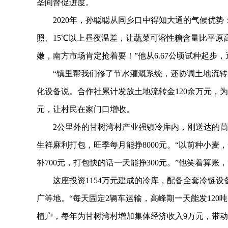
垄间督促进度。
2020年，孙聪聪从同乡口中得知大通的气候优势：夏
照、15℃以上昼夜温差，让蔬菜可溶性糖含量比平原高3
嫩，南方市场肯定抢着要！”他从6.67公顷试种起步
“镇里帮我们修了节水灌溉系统，还协调土地流转，
化设备说。合作社累计发放土地流转金120余万元，为
元，让村民在家门口增收。
2公里外的甘树湾村产业强镇冷库内，刚送达的茼蒿
生祥麻利打包，旺季每月能挣8000元。“以前种小麦
补700元，打包快的话一天能挣300元。”他笑着算账
这座投资1154万元建成的冷库，配备全套冷链设
广等地。“每天固定2辆车运输，高峰期一天能发120
植户，每年为甘树湾村增加集体经济收入9万元，带动1