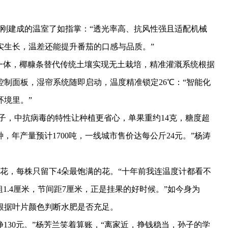
建成的温室了如指掌：“透光率高、抗风性强且适配机械
实生长，温差还能提升番茄的口感与品质。”
体，椰糠条替代传统土壤实现无土栽培，精准灌溉系统根据
制面板，湿帘系统随即启动，温度精准锁定26℃：“智能化
环境里。”
子，中抗病毒的特性让种植更省心，单果重约14克，糖度超
，年产量预计1700吨，一线城市售价达每公斤24元。”杨涛
花，每株只留下4朵最饱满的花。“十年前我连温度计都看不
1.4厘米，节间距7厘米，正是挂果的好时候。”如今身为
能根据叶片颜色判断水肥是否充足。
130元。”杨芳兰笑着算账，“离家近，挣钱稳当，孙子的学