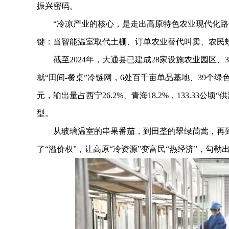
振兴密码。
“冷凉产业的核心，是走出高原特色农业现代化路子
键：当智能温室取代土棚、订单农业替代叫卖、农民
截至2024年，大通县已建成28家设施农业园区、3
就“田间-餐桌”冷链网，6处百千亩单品基地、39个
元，输出量占西宁26.2%、青海18.2%，133.33
型。
从玻璃温室的串果番茄，到田垄的翠绿茼蒿，再到菌
了“溢价权”，让高原“冷资源”变富民“热经济”，勾