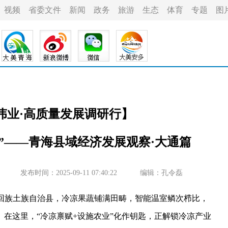
视频
省委文件
新闻
政务
旅游
生态
体育
专题
图
新伟业·高质量发展调研行】
”——青海县域经济发展观察·大通篇
发布时间：2025-09-11 07:40:22
编辑：孔令磊
回族土族自治县，冷凉果蔬铺满田畴，智能温室鳞次栉比，
在这里，“冷凉禀赋+设施农业”化作钥匙，正解锁冷凉产业