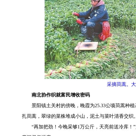
采摘茼蒿。大
南北协作织就富民增收密码
景阳镇土关村的傍晚，晚霞为25.33公顷茼蒿种植
扎茼蒿，翠绿的菜株堆成小山，泥土与菜叶清香交织
“再加把劲！今晚采够1万公斤，天亮前送冷库！”