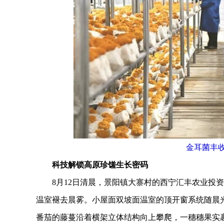
金耳菌丰收
科技解锁高原珍馐生长密码
8月12日清晨，景阳镇大寨村的西宁汇丰农业投资
温室褪去晨雾。小屋面双坡面温室的顶开窗系统随晨光
番茄的藤蔓沿着横架立体结构向上攀爬，一穗穗果实裹