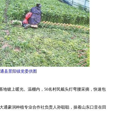
通县景阳镇党委供图
基地镀上暖光。温棚内，50名村民戴头灯弯腰采摘，快速包
。
大通豪润种植专业合作社负责人孙聪聪，操着山东口音在田