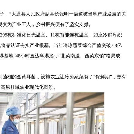
。”大通县人民政府副县长张明一语道破当地产业发展的关
蜕变为产业工人，乡村振兴便有了坚实支撑。
295栋标准化日光温室、11栋智能连栋温室，23座冷鲜库织
绿色食品认证夯实产业根基。当年冷凉蔬菜综合产值突破7.8亿
公顷“供港基地”48小时直达粤港澳，“北菜南送、西菜东销”格局成
棚的金黄耳菌，设施农业让冷凉蔬菜有了“保鲜期”，更有
勒出高原县域农业现代化图景。