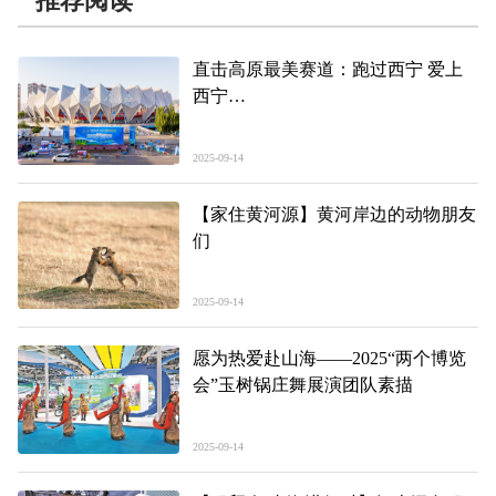
推荐阅读
直击高原最美赛道：跑过西宁 爱上
西宁
——2025大美青海高原马拉松今日开
赛
2025-09-14
【家住黄河源】黄河岸边的动物朋友
们
2025-09-14
愿为热爱赴山海——2025“两个博览
会”玉树锅庄舞展演团队素描
2025-09-14