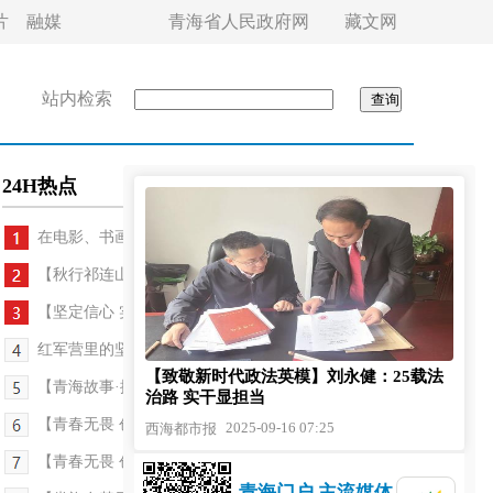
片
融媒
青海省人民政府网
藏文网
站内检索
24H热点
在电影、书画和乡愁间游走——访青海籍艺术家...
【秋行祁连山——来自一线的真情守护】90后女孩徐...
【坚定信心 实干争先·深入学习贯彻习近平总书记考...
红军营里的坚实脊梁——记“最美新时代革命军人”...
【致敬新时代政法英模】刘永健：25载法
【青海故事·探班三百六十行】陈晓宁：开最稳的动车...
治路 实干显担当
【青春无畏 创业有路】年智尖措：方寸皮革之间闯出...
2025-09-16 07:25
西海都市报
【青春无畏 创业有路】“辣妹子小琴”出圈记
青海门户 主流媒体