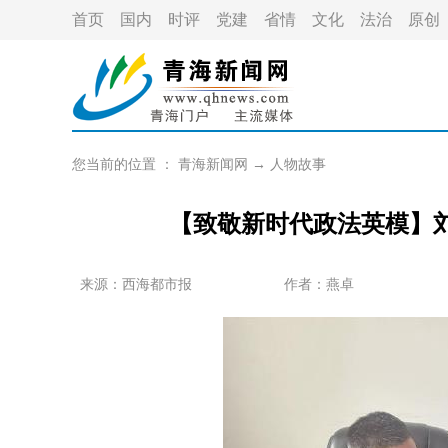
首页
国内
时评
党建
省情
文化
法治
原创
您当前的位置 ：
青海新闻网
→
人物故事
【致敬新时代政法英模】刘
来源：
西海都市报
作者：
燕卓