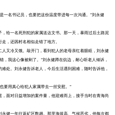
一名书记员，也要把这份温度带进每一次沟通。”刘永健
，给一名死刑犯的家属送达文书。那一天，暴雨过后土路泥
行走，还因村名相似走错了地方。
人又冷又饿。敲开门，看到犯人的老母亲红着眼眶，刘永健
错，我这心像被剜了。”刘永健蹲在炕边，耐心听老人倾诉，
的难处。刘永健告诉老人，今后生活遇到困难，随时告诉他，
也要用真心给犯人家属带去一丝安慰。”
庭，面对日益增加的案件量，他迎难而上，接手当时在青海尚
永健一年往返矿区数趟。那里海拔高、气候恶劣，他每次都