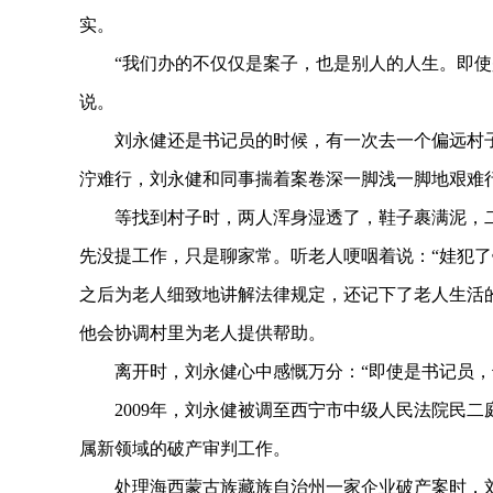
实。
“我们办的不仅仅是案子，也是别人的人生。即使是
说。
刘永健还是书记员的时候，有一次去一个偏远村子
泞难行，刘永健和同事揣着案卷深一脚浅一脚地艰难
等找到村子时，两人浑身湿透了，鞋子裹满泥，二
先没提工作，只是聊家常。听老人哽咽着说：“娃犯了
之后为老人细致地讲解法律规定，还记下了老人生活
他会协调村里为老人提供帮助。
离开时，刘永健心中感慨万分：“即使是书记员，
2009年，刘永健被调至西宁市中级人民法院民二
属新领域的破产审判工作。
处理海西蒙古族藏族自治州一家企业破产案时，刘