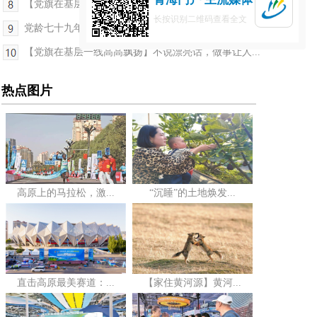
【党旗在基层一线高高飘扬】从质疑声中走来，用实...
长按识别二维码查看全文
党龄七十九年，一心向党七十九载——记九十七岁抗...
【党旗在基层一线高高飘扬】不说漂亮话，做事让人...
热点图片
高原上的马拉松，激...
“沉睡”的土地焕发...
直击高原最美赛道：...
【家住黄河源】黄河...