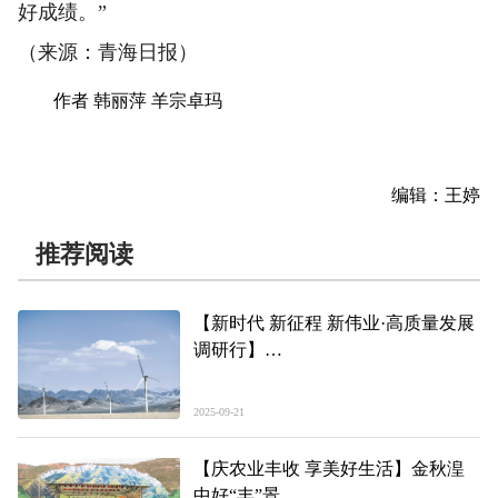
好成绩。”
（来源：青海日报）
作者 韩丽萍 羊宗卓玛
编辑：王婷
推荐阅读
【新时代 新征程 新伟业·高质量发展
调研行】
冷湖起“风”：戈壁深处的绿色转身
2025-09-21
【庆农业丰收 享美好生活】金秋湟
中好“丰”景