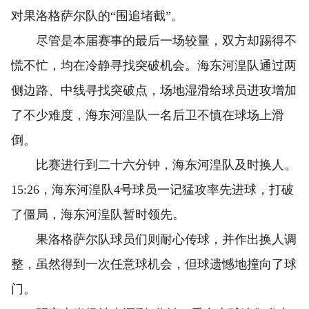
对果洛格萨尔队的“围追堵截”。
尽管是本届赛事的最后一场较量，双方却踢得不
慌不忙，均在冷静寻找突破机会。海东河湟队通过两
侧边路、中线寻找突破点，场地湿滑给球员进攻增加
了不少难度，海东河湟队一名后卫不慎在球场上滑
倒。
比赛进行到二十六分钟，海东河湟队及时换人。
15:26，海东河湟队4号球员一记猛攻率先进球，打破
了僵局，海东河湟队暂时领先。
果洛格萨尔队球员们则耐心传球，并作出换人调
整，虽然得到一次任意球机会，但球遗憾地撞向了球
门。