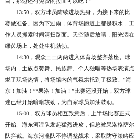
目，那边还有免费的拉面可以吃！”
13:50，双方球员陆续进场热身，为接下来的比
赛做准备。因为下过雨，体育场跑道上都是积水，工
作人员抓紧时间清扫路面。天空随后放晴，阳光洒在
绿茵场上，处处生机勃勃。
14:30，观众三三两两进入体育场整齐落座。球
场内，土族点赞舞、民族舞、个人独唱等热场表演点
燃了现场热情，将场馆内的气氛烘托到了极致。“海
东！加油！”“果洛！加油！”比赛还没开始，双方球
迷已经开始暗暗较劲，为自家球员加油鼓劲。
15:00，双方球员相互致意后，上半场比赛正式
开始。海东河湟队发起猛烈进攻，但总被果洛格萨尔
队拦截。海东河湟队不停调整战术，采取防守策略应