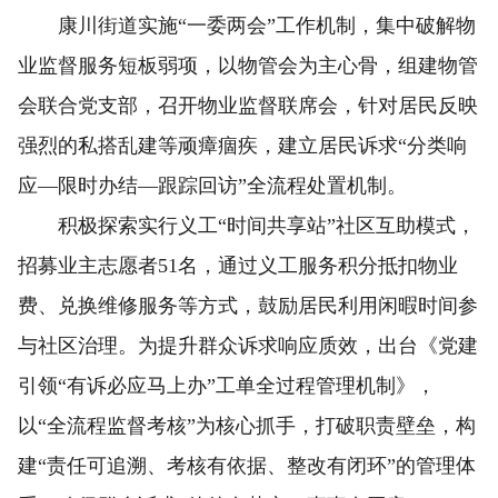
康川街道实施“一委两会”工作机制，集中破解物
业监督服务短板弱项，以物管会为主心骨，组建物管
会联合党支部，召开物业监督联席会，针对居民反映
强烈的私搭乱建等顽瘴痼疾，建立居民诉求“分类响
应—限时办结—跟踪回访”全流程处置机制。
积极探索实行义工“时间共享站”社区互助模式，
招募业主志愿者51名，通过义工服务积分抵扣物业
费、兑换维修服务等方式，鼓励居民利用闲暇时间参
与社区治理。为提升群众诉求响应质效，出台《党建
引领“有诉必应马上办”工单全过程管理机制》，
以“全流程监督考核”为核心抓手，打破职责壁垒，构
建“责任可追溯、考核有依据、整改有闭环”的管理体