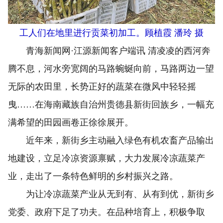
工人们在地里进行贡菜初加工。顾植霞 潘玲 摄
青海新闻网·江源新闻客户端讯 清凌凌的西河奔
腾不息，河水旁宽阔的马路蜿蜒向前，马路两边一望
无际的农田里，长势正好的蔬菜在微风中轻轻摇
曳……在海南藏族自治州贵德县新街回族乡，一幅充
满希望的田园画卷正徐徐展开。
近年来，新街乡主动融入绿色有机农畜产品输出
地建设，立足冷凉资源禀赋，大力发展冷凉蔬菜产
业，走出了一条特色鲜明的乡村振兴之路。
为让冷凉蔬菜产业从无到有、从有到优，新街乡
党委、政府下足了功夫。在品种培育上，积极争取