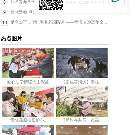
18名青海学子收到爱心助学金
长按识别二维码查看全文
技能盛会 点亮出彩人生——第三届全国技能大赛现场...
昆仑山下，“海”风拂来国防课 ——青海省2025年全...
热点图片
爱心助学情暖大山深处
【家住黄河源】牵挂...
“雪域高原扶阳护心...
【党旗在基层一线高...