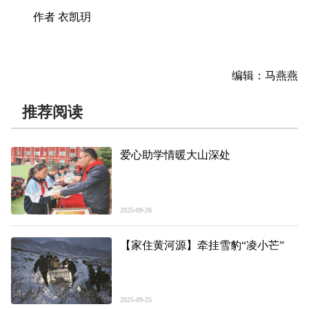
作者 衣凯玥
编辑：马燕燕
推荐阅读
爱心助学情暖大山深处
2025-09-26
【家住黄河源】牵挂雪豹“凌小芒”
2025-09-25