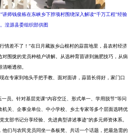
”讲师钱俊栋在东峡乡下脖项村围绕深入解读“千万工程”经验
。湟源县委组织部供图
情差不了！”在日月藏族乡山根村的蒜苗地里，县农村经济
边对围拢的党员种植户讲解。从选种育苗讲到施肥技巧，从病
得清晰透彻。
现在专家到地头手把手教、面对面讲，蒜苗长得好，家门口
一员。针对基层党课“内容空泛、形式单一、学用脱节”等问
政机关、企事业单位、中小学校、乡土专家等多个层面选聘优
党支部书记分享经验、先进典型讲述事迹”的多元师资体系。
他们与农民党员同坐一条板凳、共话一个话题，把最急需的