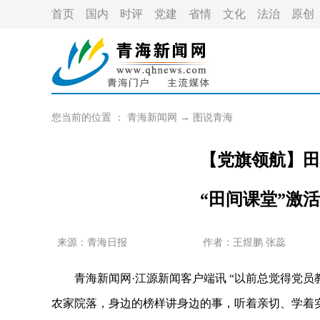
首页
国内
时评
党建
省情
文化
法治
原创
您当前的位置 ：
青海新闻网
→
图说青海
【党旗领航】田
“田间课堂”激
来源：青海日报
作者：
王煜鹏 张蕊
青海新闻网·江源新闻客户端讯 “以前总觉得党员教
农家院落，身边的榜样讲身边的事，听着亲切、学着