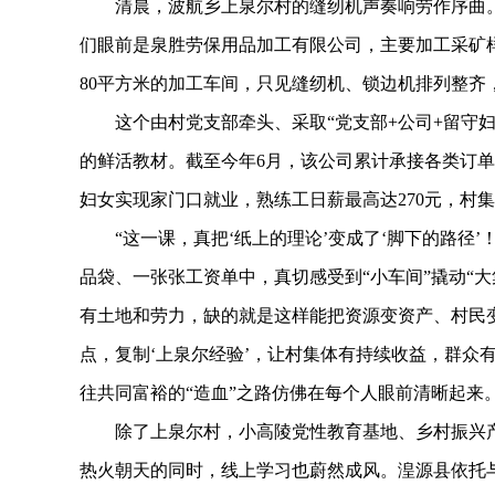
清晨，波航乡上泉尔村的缝纫机声奏响劳作序曲。这
们眼前是泉胜劳保用品加工有限公司，主要加工采矿
80平方米的加工车间，只见缝纫机、锁边机排列整齐
这个由村党支部牵头、采取“党支部+公司+留守妇
的鲜活教材。截至今年6月，该公司累计承接各类订单总额
妇女实现家门口就业，熟练工日薪最高达270元，村
“这一课，真把‘纸上的理论’变成了‘脚下的路径’
品袋、一张张工资单中，真切感受到“小车间”撬动“
有土地和劳力，缺的就是这样能把资源变资产、村民
点，复制‘上泉尔经验’，让村集体有持续收益，群众
往共同富裕的“造血”之路仿佛在每个人眼前清晰起来
除了上泉尔村，小高陵党性教育基地、乡村振兴产
热火朝天的同时，线上学习也蔚然成风。湟源县依托与