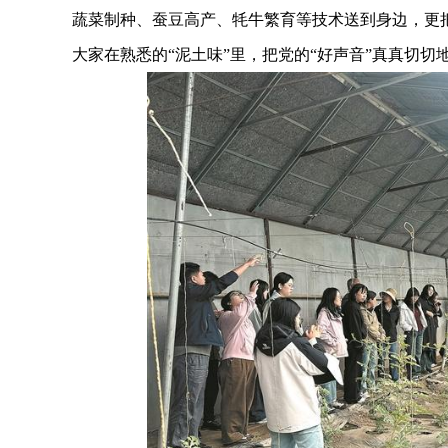
蔬菜制种、蚕豆高产、牦牛繁育等技术送到身边，更把
大家在熟悉的“泥土味”里，把党的“好声音”真真切切