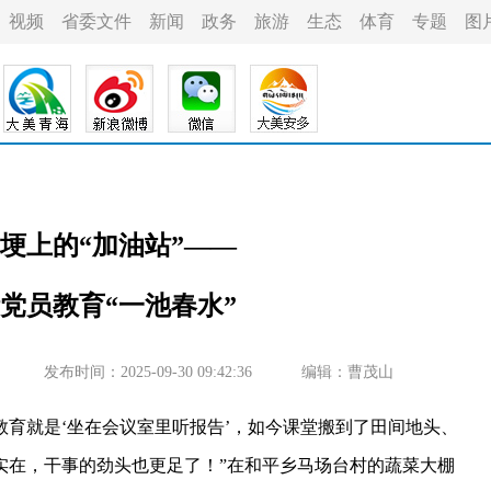
视频
省委文件
新闻
政务
旅游
生态
体育
专题
图
埂上的“加油站”——
活党员教育“一池春水”
发布时间：2025-09-30 09:42:36
编辑：曹茂山
育就是‘坐在会议室里听报告’，如今课堂搬到了田间地头、
实在，干事的劲头也更足了！”在和平乡马场台村的蔬菜大棚