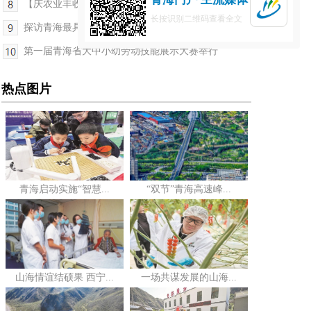
【庆农业丰收 享美好生活】青海互助县举办庆国庆迎...
长按识别二维码查看全文
探访青海最具影响力车展布展现场
第一届青海省大中小幼劳动技能展示大赛举行
热点图片
青海启动实施“智慧...
“双节”青海高速峰...
山海情谊结硕果 西宁...
一场共谋发展的山海...