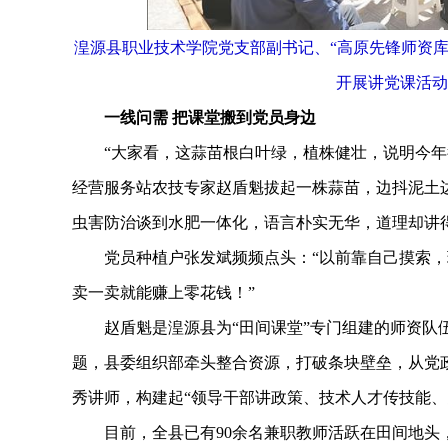
湟源县职业技术学院党支部副书记、“高原先锋师资库
开展讲党课活动
一线问需 把课堂搬到党员身边
“大家看，这蒜苗根白叶绿，植株健壮，说明今年行
经营服务站农技专家赵盾魁拔起一株蒜苗，边抖泥土
虫害防治谈到水肥一体化，语言朴实无华，道理却讲
党员种植户张发斌频频点头：“以前靠自己摸索，
卖一卖就能赚上零花钱！”
赵盾魁是湟源县为“田间课堂”专门组建的师资队伍
题，县委组织部牵头整合资源，打破条块壁垒，从党
秀讲师，构建起“领导干部讲政策、技术人才传技能、
目前，全县已有90余名兼职教师活跃在田间地头，