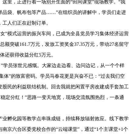
里，正进行着一场别开生面的“田间课堂”现场教学。“我
样品袋、帆布包等产品……”在组织员的讲解中，学员们走进
，工人们正在赶制订单。
女”模式运营的振兴车间，已成为全县党员学习集体经济运营
突破161.7万元，发放工资奖金37.35万元，带动27名留守
集体还获得收益分红5万元。
！”学员张世元感慨。大家边走边看、边问边记，从一个个样
大集体”的致富密码。学员马春花更是兴奋不已：“过去我们空
变股民的利益联结机制。回去我就把闲置平房改建成手套加工
有稳定分红！”思路一变天地宽，现场交流氛围热烈，一条通
。
业孵化园等教学点串珠成链，持续释放辐射效应。线下教学
南京六合区委党校合作的“云端课堂”，通过“1个主课堂+1个