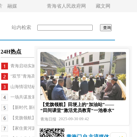
片
融媒
青海省人民政府网
藏文网
站内检索
24H热点
青海启动实施“智慧教育试点区（校）”工程
“双节”青海高速峰值或达56万辆
山海情谊结硕果 西宁淬炼“带不走的医疗队”
一场共谋发展的山海之约——印尼专业集团党干部考...
【党旗领航】田埂上的“加油站”——
【新时代 新征程 新伟业·高质量发展调研行】这条穿...
“田间课堂”激活党员教育“一池春水”
【党旗领航】田埂上的“加油站”——“田间课堂”...
2025-09-30 09:42
青海日报
【家住黄河源】瞧，梧桐村！桥，新通途！
青海门户 主流媒体