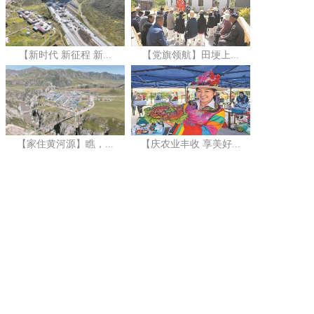
【新时代 新征程 新...
【党旗领航】田埂上...
【家住黄河源】瞧，...
【庆农业丰收 享美好...