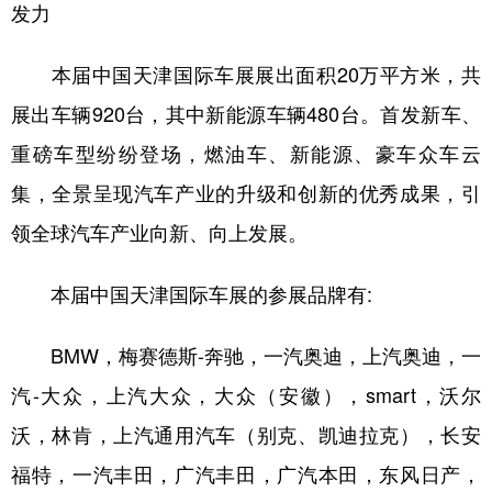
山东
河南
湖北
湖南
发力
广东
广西
海南
重庆
本届中国天津国际车展展出面积20万平方米，共
四川
贵州
云南
西藏
展出车辆920台，其中新能源车辆480台。首发新车、
陕西
甘肃
青海
宁夏
重磅车型纷纷登场，燃油车、新能源、豪车众车云
新疆
内蒙古
黑龙江
集，全景呈现汽车产业的升级和创新的优秀成果，引
领全球汽车产业向新、向上发展。
多语种频道
本届中国天津国际车展的参展品牌有:
English
Español
Français
عربى
BMW，梅赛德斯-奔驰，一汽奥迪，上汽奥迪，一
Русский язык
日本語
한국어
汽-大众，上汽大众，大众（安徽），smart，沃尔
Deutsch
Português
沃，林肯，上汽通用汽车（别克、凯迪拉克），长安
福特，一汽丰田，广汽丰田，广汽本田，东风日产，