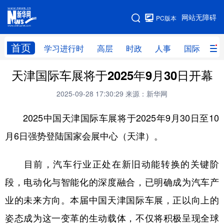
手机版
网站无障碍
PC版本
网站地图
首页
学习进行时
高层
时政
人事
国际
财
天津国际车展将于2025年9月30日开幕
学习进行时
高层
时政
人事
2025-09-28 17:30:29
来源：新华网
国际
财经
网评
港澳
2025中国天津国际车展将于2025年9月30日至10
台湾
思客智库
全球连线
教育
月6日强势登陆国家会展中心（天津）。
科技
科创
量子
体育
文化
书画
健康
军事
目前，汽车行业正处在新旧动能转换的关键阶
访谈
视频
图片
政务
段，电动化与智能化的深度融合，已明确成为汽车产
业的未来方向。本届中国天津国际车展，正以向上的
法律
中央文件
金融
汽车
姿态成为这一变革的生动载体，不仅将积极呈现全球
食品
人居
信息化
数字经济