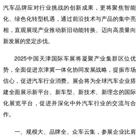
汽车品牌应对行业挑战的创新成果，更将聚焦智能
学术中国
乡村振兴
银龄
溯源中国
化、绿色化转型机遇，通过前沿技术与产品的集中亮
城市
旅游
能源
会展
相，直观展现产业推动新旧动能转换、迈向高质量向
彩票
娱乐
时尚
悦读
新发展的坚定步伐。
公益
一带一路
亚太网
上市公司
2025中国天津国际车展将凝聚产业集群区位优
文化产业
势，全面促进京津冀一体化协同发展战略，提振市场
信心，促进汽车行业消费。展会将为全球汽车企业搭
地方频道
建全面展示新平台、新车型、新技术、新理念的国际
北京
天津
河北
山西
化展览平台，促进并深化中外汽车行业的交流与合
作。
辽宁
吉林
上海
江苏
浙江
安徽
福建
江西
一、规模大、品牌全、众车云集，参展企业比肩