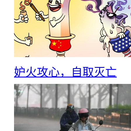
妒火攻心，自取灭亡