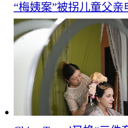
“梅姨案”被拐儿童父