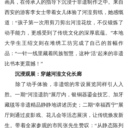
画具，在传承人的指导下沉浸于非遗制作之中。来自
西安的游客李女士带着女儿体验了河湟剪纸，她感慨
道：“孩子第一次用剪刀剪出河湟花纹，不仅锻炼了
动手能力，更感受到了传统文化的深厚底蕴。”本地
大学生王绍文则在堆绣工坊完成了自己的首幅作
品：“一针一线里藏着民族智慧，这种‘活’起来的非遗
比书本更震撼！”
沉浸观展：穿越河湟文化长廊
除了动手体验，非遗馆的常设展览同样引人入
胜。一期“河湟遗韵”展厅内，银铜器鎏金技艺、加牙
藏毯等非遗精品静静地讲述历史；二期“幸福西宁”展
厅则通过皮影戏、花儿会等活态展演，让传统焕发新
生。带着全家参观的市民张先生赞叹：“从静态陈列