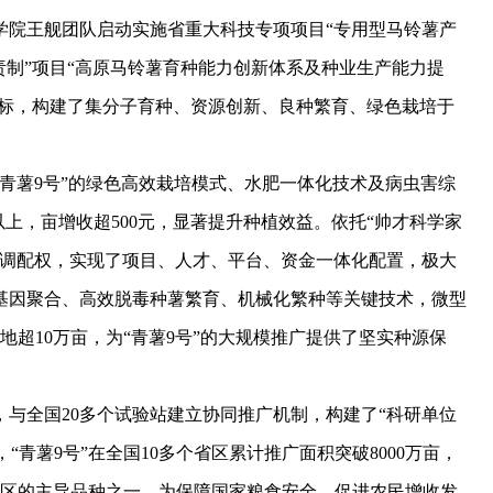
科学院王舰团队启动实施省重大科技专项项目“专用型马铃薯产
责制”项目“高原马铃薯育种能力创新体系及种业生产能力提
目标，构建了集分子育种、资源创新、良种繁育、绿色栽培于
薯9号”的绿色高效栽培模式、水肥一体化技术及病虫害综
上，亩增收超500元，显著提升种植效益。依托“帅才科学家
源调配权，实现了项目、人才、平台、资金一体化配置，极大
基因聚合、高效脱毒种薯繁育、机械化繁种等关键技术，微型
地超10万亩，为“青薯9号”的大规模推广提供了坚实种源保
全国20多个试验站建立协同推广机制，构建了“科研单位
“青薯9号”在全国10多个省区累计推广面积突破8000万亩，
产区的主导品种之一，为保障国家粮食安全、促进农民增收发