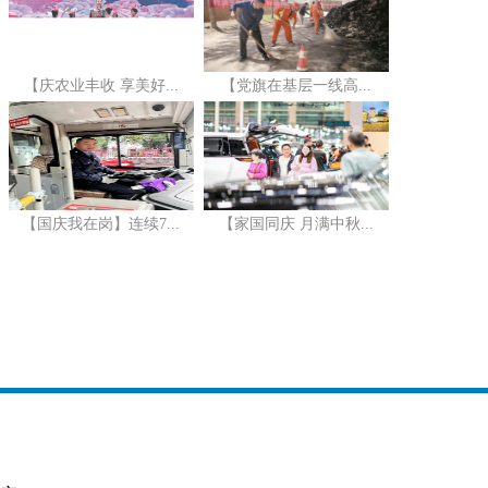
【庆农业丰收 享美好...
【党旗在基层一线高...
【国庆我在岗】连续7...
【家国同庆 月满中秋...