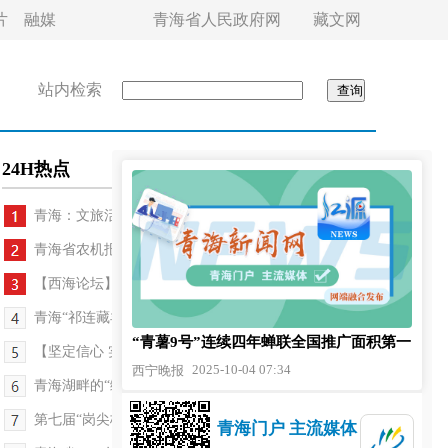
片
融媒
青海省人民政府网
藏文网
站内检索
24H热点
青海：文旅活动缤纷多彩燃动“假日经济”新活力
青海省农机报废数量突破万台
【西海论坛】时时放心不下 筑牢安全防线
青海“祁连藏羊”成功供澳 三仓联动助力输出地建设
“青薯9号”连续四年蝉联全国推广面积第一
【坚定信心 实干争先】青海西宁市城中区秋季专场招...
2025-10-04 07:34
西宁晚报
青海湖畔的“绿色交响”
第七届“岗尖梅朵文学奖”系列活动在德令哈举行
青海门户 主流媒体