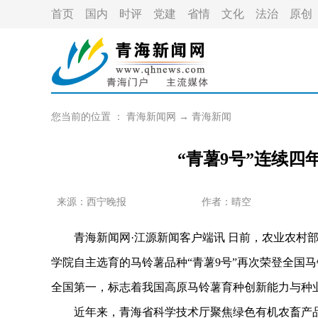
首页
国内
时评
党建
省情
文化
法治
原创
您当前的位置 ：
青海新闻网
→
青海新闻
“青薯9号”连续
来源：西宁晚报
作者：
晴空
青海新闻网·江源新闻客户端讯 日前，农业农村部
学院自主选育的马铃薯品种“青薯9号”再次荣登全国
全国第一，标志着我国高原马铃薯育种创新能力与种
近年来，青海省科学技术厅聚焦绿色有机农畜产品