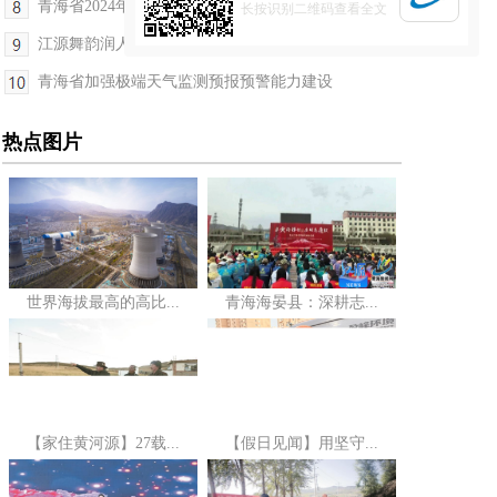
青海省2024年度国土变更调查成果正式启用
长按识别二维码查看全文
江源舞韵润人心——青海省文学艺术界联合会成立70...
青海省加强极端天气监测预报预警能力建设
热点图片
世界海拔最高的高比...
青海海晏县：深耕志...
【家住黄河源】27载...
【假日见闻】用坚守...