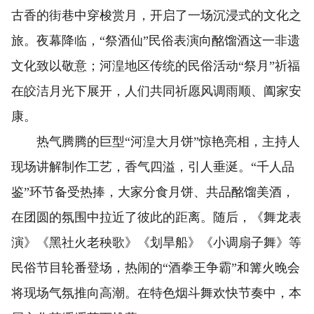
古香的街巷中穿梭赏月，开启了一场沉浸式的文化之
旅。夜幕降临，“祭酒仙”民俗表演向酩馏酒这一非遗
文化致以敬意；河湟地区传统的民俗活动“祭月”祈福
在皎洁月光下展开，人们共同祈愿风调雨顺、阖家安
康。
热气腾腾的巨型“河湟大月饼”惊艳亮相，主持人
现场讲解制作工艺，香气四溢，引人垂涎。“千人品
鉴”环节备受热捧，大家分食月饼、共品酩馏美酒，
在团圆的氛围中拉近了彼此的距离。随后，《舞龙表
演》《黑社火老秧歌》《划旱船》《小调扇子舞》等
民俗节目轮番登场，热闹的“酒拳王争霸”和篝火晚会
将现场气氛推向高潮。在特色烟斗舞欢快节奏中，本