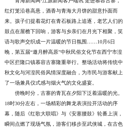
青海新闻网·江源新闻客户端讯 走进慕容古寨，
红灯笼沿巷高悬，酒香与青海大月饼的甜意扑面而
来。孩子们提着花灯在青石板路上追逐，老艺人们的
鼓点在屋檐下回响，游客与乡亲们在月光下相聚，笑
语与歌声交织成一片温暖的节日氛围……10月6日
晚，第五届“邀月醉高原”中秋民俗文化节在西宁市湟
中区拦隆口镇慕容古寨隆重举行。整场活动将传统中
秋文化与河湟民俗风情深度融合，为市民与游客献上
了一场兼具仪式感与烟火气的文化盛宴。
傍晚时分，古寨的青瓦在夕阳下泛着温暖的光。
18时30分左右，一场精彩的舞龙表演拉开活动的序
幕，随后《红歌大联唱》与《安塞腰鼓》轮番上演，
瞬间点燃了现场气氛，游客们移步至武侠城，在古色