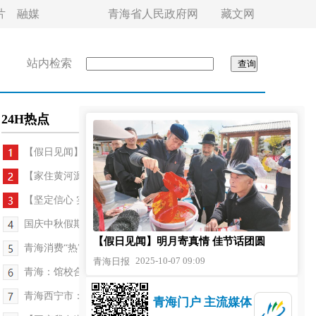
片
融媒
青海省人民政府网
藏文网
站内检索
24H热点
【假日见闻】明月寄真情 佳节话团圆
【家住黄河源】电送千里外 鱼安源头处
【坚定信心 实干争先】沙海种绿记
国庆中秋假期，西宁车展带动消费热潮
【假日见闻】明月寄真情 佳节话团圆
青海消费“热”力全开 多业态共燃假日经济新引擎
2025-10-07 09:09
青海日报
青海：馆校合作，开展“月照高原 文物里的中秋”节...
青海西宁市：中秋民俗文化节在慕容古寨举行
青海门户 主流媒体