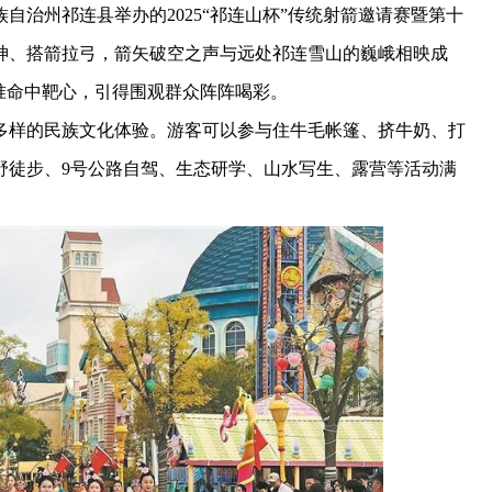
州祁连县举办的2025“祁连山杯”传统射箭邀请赛暨第十
神、搭箭拉弓，箭矢破空之声与远处祁连雪山的巍峨相映成
准命中靶心，引得围观群众阵阵喝彩。
样的民族文化体验。游客可以参与住牛毛帐篷、挤牛奶、打
野徒步、9号公路自驾、生态研学、山水写生、露营等活动满