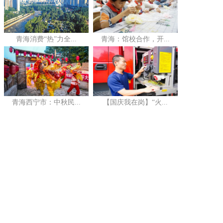
青海消费“热”力全...
青海：馆校合作，开...
青海西宁市：中秋民...
【国庆我在岗】“火...