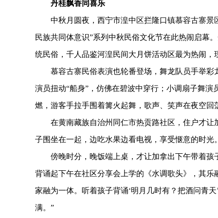
丹桂飘香同喜乐
中秋月圆夜，西宁市湟中区拦隆口镇慕容古寨景区灯
民族共同体意识”系列中秋民俗文化节在此热闹启幕
统民俗，千人品鉴河湟民间大月饼活动区最为热闹，
慕容古寨民俗表演也轮番登场，舞龙队员手举彩龙
演员扭动“船身”，仿佛在碧波中穿行；小调扇子舞演
燃，游客手拉手围着篝火起舞，歌声、笑声在夜空回
在黄南藏族自治州同仁市热贡路社区，住户才让加
子围坐在一起，边吃水果边看电视，享受惬意的时光
傍晚时分，晚饭端上桌，才让加拿出下午带着孩子
背诵起下午在社区分享会上学的《水调歌头》，其乐
家融为一体。听着孩子背诵‘明月几时有？把酒问青天
满。”