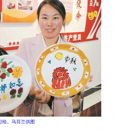
彩绘。马芬兰供图