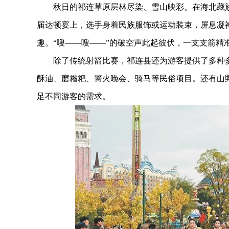
秋日的祁连草原层林尽染、雪山映彩。在海北藏族自治
届达顿宴上，选手身着民族服饰或运动装束，屏息凝
趣。“嗖——嗖——”的破空声此起彼伏，一支支箭精
除了传统射箭比赛，祁连县还为游客提供了多种多
酥油、磨糌粑、篝火晚会、骑马等民俗项目。还有山
足不同游客的需求。