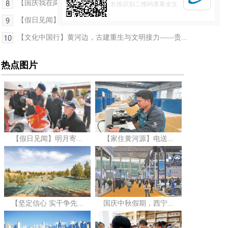
【国庆我在岗】“火焰蓝”守护生命线保佳节平安
长按识别二维码查看全文
【假日见闻】青海：家乡展新颜 遍开幸福花
【文化中国行】黄河边，古建重生与文明接力——贵...
热点图片
【假日见闻】明月寄...
【家住黄河源】电送...
【坚定信心 实干争先...
国庆中秋假期，西宁...