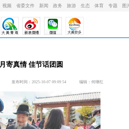
视频
省委文件
新闻
政务
旅游
生态
体育
专题
图
月寄真情 佳节话团圆
发布时间：2025-10-07 09:09:54
编辑：何继红