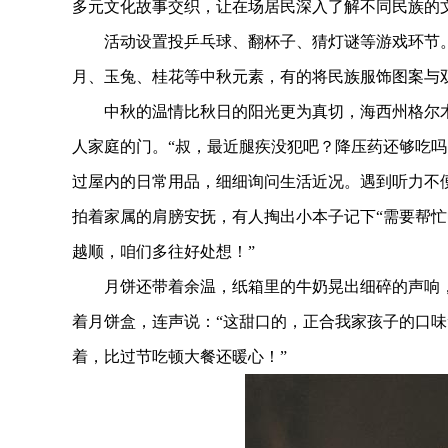
多元文化故事交织，让在场居民深入了解不同民族的
活动设置投乒乓球、翻杯子、猜灯谜等游戏环节。
月、玉兔、桂花等中秋元素，有的将民族服饰图案与
中秋的温情比秋日的阳光更为真切，海西州格尔木
人家庭的门。“叔，最近腿疾没犯吧？降压药还够吃吗
过屋内的日常用品，细细询问生活近况。遇到听力不
拍着家属的肩膀安抚，有人掏出小本子记下“需要帮忙
越顺，咱们多往好处想！”
月饼还带着余温，纸箱里的牛奶晃出细碎的声响，
着月饼盒，连声说：“这甜口的，正合我家孩子的口味
着，比过节吃顿大餐还暖心！”