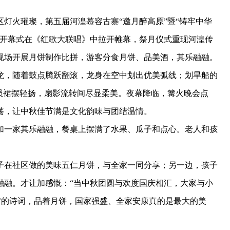
火璀璨，第五届河湟慕容古寨“邀月醉高原”暨“铸牢中华
。开幕式在《红歌大联唱》中拉开帷幕，祭月仪式重现河湟传
现场开展月饼制作比拼，游客分食月饼、品美酒，其乐融融。
，随着鼓点腾跃翻滚，龙身在空中划出优美弧线；划旱船的
员裙摆轻扬，扇影流转间尽显柔美。夜幕降临，篝火晚会点
荡，让中秋佳节满是文化韵味与团结温情。
一家其乐融融，餐桌上摆满了水果、瓜子和点心。老人和孩
。
在社区做的美味五仁月饼，与全家一同分享；另一边，孩子
融融。才让加感慨：“当中秋团圆与欢度国庆相汇，大家与小
’的诗词，品着月饼，国家强盛、全家安康真的是最大的美