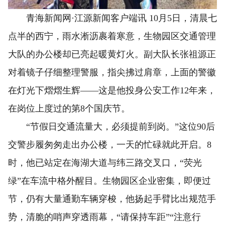
青海新闻网·江源新闻客户端讯 10月5日，清晨七
点半的西宁，雨水淅沥裹着寒意，生物园区交通管理
大队的办公楼却已亮起暖黄灯火。副大队长张祖源正
对着镜子仔细整理警服，指尖拂过肩章，上面的警徽
在灯光下熠熠生辉——这是他投身公安工作12年来，
在岗位上度过的第8个国庆节。
“节假日交通流量大，必须提前到岗。”这位90后
交警步履匆匆走出办公楼，一天的忙碌就此开启。8
时，他已站定在海湖大道与纬三路交叉口，“荧光
绿”在车流中格外醒目。生物园区企业密集，即便过
节，仍有大量通勤车辆穿梭，他扬起手臂比出规范手
势，清脆的哨声穿透雨幕，“请保持车距”“注意行