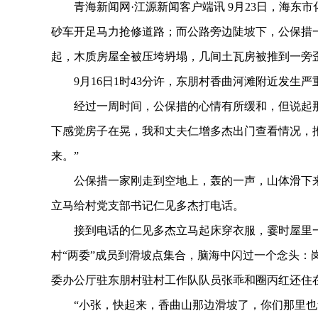
青海新闻网·江源新闻客户端讯 9月23日，海东
砂车开足马力抢修道路；而公路旁边陡坡下，公保措
起，木质房屋全被压垮坍塌，几间土瓦房被推到一旁
9月16日1时43分许，东朋村香曲河滩附近发生严
经过一周时间，公保措的心情有所缓和，但说起那
下感觉房子在晃，我和丈夫仁增多杰出门查看情况，
来。”
公保措一家刚走到空地上，轰的一声，山体滑下来
立马给村党支部书记仁见多杰打电话。
接到电话的仁见多杰立马起床穿衣服，霎时屋里一
村“两委”成员到滑坡点集合，脑海中闪过一个念头：
委办公厅驻东朋村驻村工作队队员张乖和圈丙红还住
“小张，快起来，香曲山那边滑坡了，你们那里也危