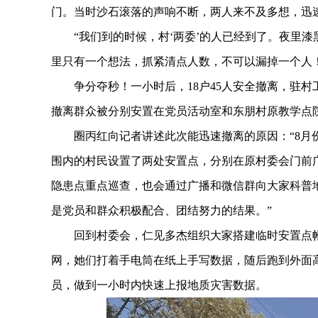
门。当时沙石滚落的声响不断，两人来不及多想，迅
“我们到的时候，村‘两委’的人已经到了。夜里漆
里只有一个想法，抓紧清点人数，不可以漏掉一个人
争分夺秒！一小时后，18户45人安全撤离，驻村工
撤离群众被分别安置在党员活动室和东朋村原教学点
圈丙红向记者讲述此次能迅速撤离的原因：“8月份
围内的村民设置了两处安置点，分别在原村委会门前广
隐患点重点巡查，也会通过广播和微信群向大家科普
是党员和群众积极配合、团结努力的结果。”
回到村委会，仁见多杰组织大家搭建临时安置点帐
网，她们打着手电筒在纸上手写数据，随后跑到外面
员，做到一小时内快速上报地质灾害数据。