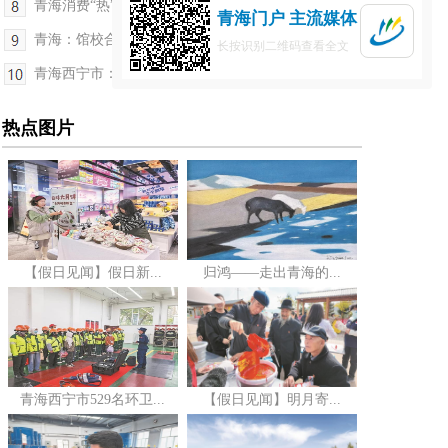
青海消费“热”力全开 多业态共燃假日经济新引擎
青海门户 主流媒体
青海：馆校合作，开展“月照高原 文物里的中秋”节...
长按识别二维码查看全文
青海西宁市：中秋民俗文化节在慕容古寨举行
热点图片
【假日见闻】假日新...
归鸿——走出青海的...
青海西宁市529名环卫...
【假日见闻】明月寄...