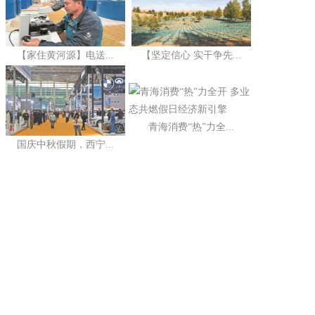
【家住黄河源】电送...
【坚定信心 实干争先...
青海消费“热”力全...
国庆中秋假期，西宁...