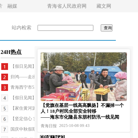
片
融媒
青海省人民政府网
藏文网
站内检索
24H热点
【假日见闻】假日新风尚 添彩新生活
归鸿——走出青海的美术家作品联展
青海西宁市529名环卫工人走进“火焰蓝影院”
【假日见闻】明月寄真情 佳节话团圆
【党旗在基层一线高高飘扬】不漏掉一个
【家住黄河源】电送千里外 鱼安源头处
人！18户村民全部安全转移
——海东市化隆县东朋村防汛一线见闻
【坚定信心 实干争先】沙海种绿记
2025-10-08 09:43
青海日报
国庆中秋假期，西宁车展带动消费热潮