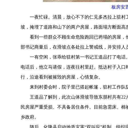
板房安
一夜忙碌。清晨，放心不下的仁见多杰拉上驻村工
坡，掩埋了道路和山下的两户房屋，路面塌方断面高
看到一些群众不顾生命危险跑回已坍塌的房屋，他
部书记商量后，在滑坡点各处拉上警戒线，并安排人
一有空闲，张乖给驻村第一书记王道品打了电话。
电话后，他立马请假，连夜往村里赶。抵达村子入口
行，沿途看到被摧毁的房屋，心情复杂。
来到村委会时，院子里已搭起帐篷，驻村工作队队
王道品了解到，此次山体滑坡导致东朋村共有22户8
民房屋严重受损、不具备居住条件。目前急需床、棉
乡政府。
随后，化隆县启动地质灾害“双叫应”机制，组织应