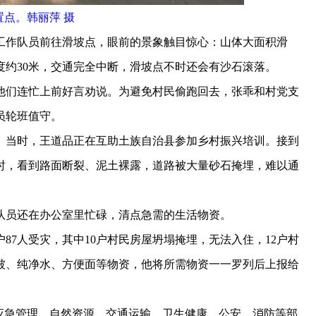
置点。韩丽萍 摄
作队员前往滑坡点，眼前的景象触目惊心：山体大面积滑
度约30米，交通完全中断，滑坡点不时还会有沙石滚落。
们连忙上前好言劝说。为避免村民偷跑回去，张乖和村党支
员轮班值守。
当时，王道品正在互助土族自治县参加乡村振兴培训。接到
时，看到路面断裂、泥土裸露，道路被大量砂石掩埋，难以通
员还在办公室里忙碌，清点急需的生活物资。
7人受灾，其中10户村民房屋坍塌掩埋，无法入住，12户村
被、纯净水、方便面等物资，他将所需物资一一罗列后上报给
急管理、自然资源、交通运输、卫生健康、公安、消防等部