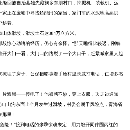
市化隆回族自治县雄先藏族乡东朋村口，挖掘机、装载机、运
一家正在废墟中寻找还能用的家当，家门前的水泥地高高拱
歪斜着。
重山体滑坡，滑坡土石达384万立方米。
段惊心动魄的经历，仍心有余悸。“那天睡得比较迟，刚躺
推开大门一看，大门口的路裂了一个大口子，赶紧喊家里人起
掩埋了房子。公保措哆嗦着手给村里亲戚打电话，仁增多杰
片漆黑——停电了！他顿感不妙，穿上衣服，边走边通知
岗山山沟东面上个月发生过滑坡，村委会属于风险点，青海省
在那里！
险！”接到电话的张乖惊魂未定，用力敲开同伴圈丙红的