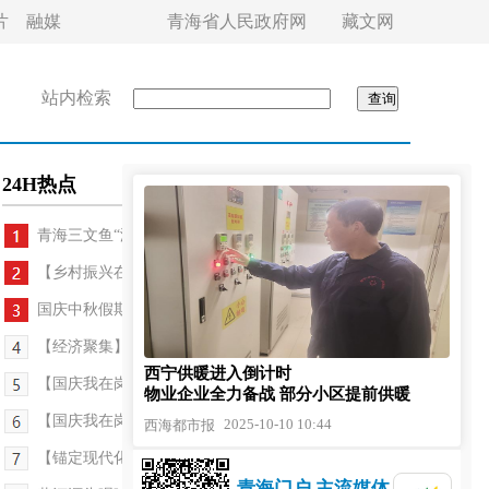
片
融媒
青海省人民政府网
藏文网
站内检索
24H热点
青海三文鱼“游出”国门闯世界
【乡村振兴在青海】大通：金色沃野丰收景 现代农业...
国庆中秋假期 青海旅游市场人气旺 活力足
【经济聚集】品牌建设助力 青海好物“跨山越海”
西宁供暖进入倒计时
【国庆我在岗】这也是一种特殊的“团圆”
物业企业全力备战 部分小区提前供暖
【国庆我在岗】以坚守与实干守护村庄安宁
2025-10-10 10:44
西海都市报
【锚定现代化 改革再深化】社区卫生服务“一键三连”
青海门户 主流媒体