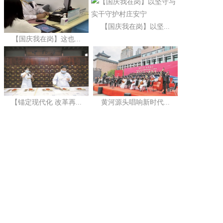
【国庆我在岗】以坚...
【国庆我在岗】这也...
【锚定现代化 改革再...
黄河源头唱响新时代...