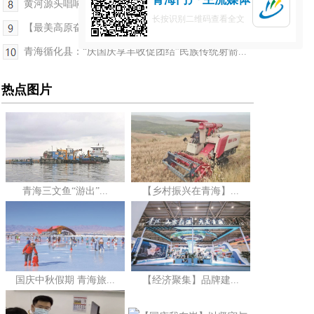
黄河源头唱响新时代“黄河颂”
长按识别二维码查看全文
【最美高原奋斗者·最美交通人】草原深处的“指路人...
青海循化县：“庆国庆享丰收促团结”民族传统射箭...
热点图片
青海三文鱼“游出”...
【乡村振兴在青海】...
国庆中秋假期 青海旅...
【经济聚集】品牌建...