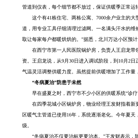
管道到仪表，每个细节都不放过，保证供暖季正常运
这个有41栋住宅、两栋公寓、7000余户业主的
道，用专业工具仔细清理过滤网。一名满头汗水的维
取让每家每户都暖烘烘的。”据悉，北川万达小区预计1
在西宁市第一人民医院锅炉房，负责人王启龙带领
资。王启龙说，从9月30日进入调试阶段，到10月2
气温灵活调整供暖力度。虽然提前供暖增加了工作量
“冬病夏治”防患于未然
早在盛夏之时，西宁市不少小区的供暖系统“诊疗
在四季花城小区锅炉房，物业经理王发财指着新更换
区暖气主管道已使用16年，系统逐渐老化。今年夏
级。
“冬病夏治不仅要治标更要治本。”王发财表示，除