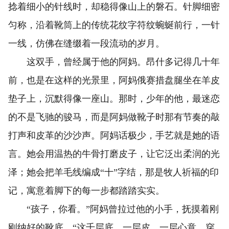
捻着细小的针线时，却稳得像山上的磐石。针脚细密
匀称，沿着靴筒上的传统花纹字符纹蜿蜒前行，一针
一线，仿佛在缝缀着一段流动的岁月。
这双手，曾经属于他的阿妈。昂什多记得几十年
前，也是在这样的光景里，阿妈俄赛措盘腿坐在羊皮
垫子上，沉默得像一座山。那时，少年的他，最迷恋
的不是飞驰的骏马，而是阿妈做靴子时那有节奏的敲
打声和皮革的沙沙声。阿妈话极少，手艺就是她的语
言。她会用温热的牛骨打磨皮子，让它泛出柔润的光
泽；她会把羊毛线编成“十”字结，那是牧人祈福的印
记，寓意着脚下的每一步都踏踏实实。
“孩子，你看。”阿妈曾拉过他的小手，抚摸着刚
刚纳好的靴底，“这千层底，一层皮，一层心意。穿