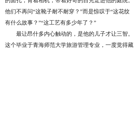
的面孔，背着相机，带着好奇的目光走进他的庭院。
他们不再问“这靴子耐不耐穿？”而是惊叹于“这花纹
有什么故事？”“这工艺有多少年了？”
最让昂什多内心触动的，是他的儿子才让三智。
这个毕业于青海师范大学旅游管理专业，一度觉得藏
靴“土气”的年轻人，工作之余回来，竟然主动坐到他
身边，拿起一块皮料，笨拙地学着下针。儿子没有说
话，但他专注的神情，和当年阿妈俄赛措一模一样。
那一刻，昂什多被打动了。他仿佛看到，那条险些断
流的溪水，在更远的山下，又找到了新的泉眼。
如今，昂什多在玛沁县拉加镇中心学校义务教授
藏靴传统手工技艺，他开始教学生尝试缝制一些小巧
的靴型挂件。他说：“山外的风吹进来了，我们不能