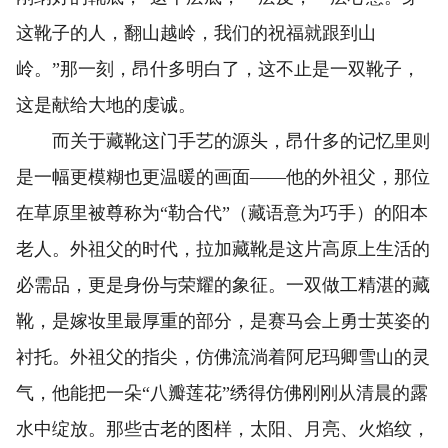
这靴子的人，翻山越岭，我们的祝福就跟到山
岭。”那一刻，昂什多明白了，这不止是一双靴子，
这是献给大地的虔诚。
而关于藏靴这门手艺的源头，昂什多的记忆里则
是一幅更模糊也更温暖的画面——他的外祖父，那位
在草原里被尊称为“勒合代”（藏语意为巧手）的阳本
老人。外祖父的时代，拉加藏靴是这片高原上生活的
必需品，更是身份与荣耀的象征。一双做工精湛的藏
靴，是嫁妆里最厚重的部分，是赛马会上勇士英姿的
衬托。外祖父的指尖，仿佛流淌着阿尼玛卿雪山的灵
气，他能把一朵“八瓣莲花”绣得仿佛刚刚从清晨的露
水中绽放。那些古老的图样，太阳、月亮、火焰纹，