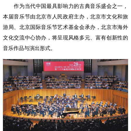
作为当代中国最具影响力的古典音乐盛会之一，
学术中国
乡村振兴
银龄
溯源中国
本届音乐节由北京市人民政府主办，北京市文化和旅
城市
旅游
能源
会展
游局、北京国际音乐节艺术基金会承办，北京市海外
彩票
娱乐
时尚
悦读
文化交流中心协办，将呈现风格多元、富有创新性的
音乐作品与演出形式。
公益
一带一路
亚太网
上市公司
文化产业
地方频道
北京
天津
河北
山西
辽宁
吉林
上海
江苏
浙江
安徽
福建
江西