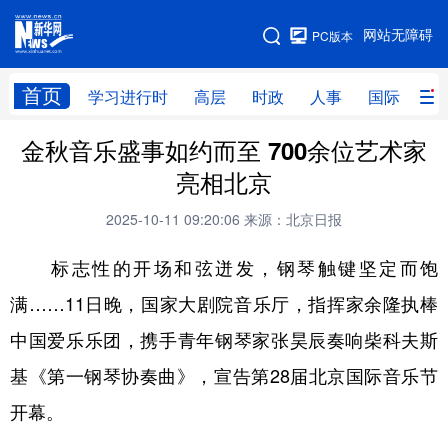
手机版
网站无障碍
PC版本
网站地图
首页
学习进行时
高层
时政
人事
国际
财
金秋音乐盛事如约而至 700余位艺术家
学习进行时
高层
时政
人事
亮相北京
国际
财经
网评
港澳
2025-10-11 09:20:06
来源：北京日报
台湾
思客智库
全球连线
教育
标志性的开场和弦迸发，钢琴触键坚定而饱
科技
科创
量子
体育
满……11日晚，国家大剧院音乐厅，指挥家余隆执棒
文化
书画
健康
军事
中国爱乐乐团，携手青年钢琴家张昊辰奏响柴科夫斯
访谈
视频
图片
政务
基《第一钢琴协奏曲》，宣告第28届北京国际音乐节
法律
中央文件
金融
汽车
开幕。
食品
人居
信息化
数字经济