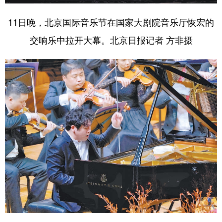
山东
河南
湖北
湖南
11日晚，北京国际音乐节在国家大剧院音乐厅恢宏的
广东
广西
海南
重庆
交响乐中拉开大幕。北京日报记者 方非摄
四川
贵州
云南
西藏
陕西
甘肃
青海
宁夏
新疆
内蒙古
黑龙江
多语种频道
English
Español
Français
عربى
Русский язык
日本語
한국어
Deutsch
Português