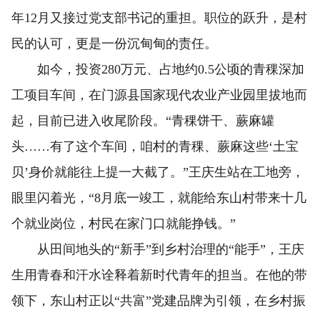
年12月又接过党支部书记的重担。职位的跃升，是村
民的认可，更是一份沉甸甸的责任。
如今，投资280万元、占地约0.5公顷的青稞深加
工项目车间，在门源县国家现代农业产业园里拔地而
起，目前已进入收尾阶段。“青稞饼干、蕨麻罐
头……有了这个车间，咱村的青稞、蕨麻这些‘土宝
贝’身价就能往上提一大截了。”王庆生站在工地旁，
眼里闪着光，“8月底一竣工，就能给东山村带来十几
个就业岗位，村民在家门口就能挣钱。”
从田间地头的“新手”到乡村治理的“能手”，王庆
生用青春和汗水诠释着新时代青年的担当。在他的带
领下，东山村正以“共富”党建品牌为引领，在乡村振