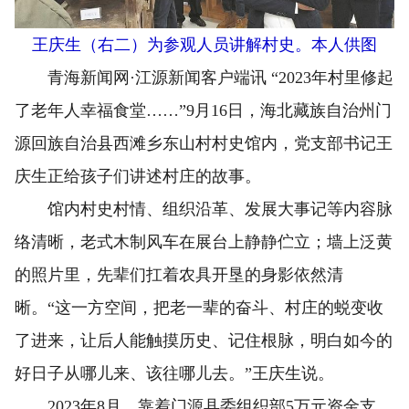
王庆生（右二）为参观人员讲解村史。本人供图
青海新闻网·江源新闻客户端讯 “2023年村里修起
了老年人幸福食堂……”9月16日，海北藏族自治州门
源回族自治县西滩乡东山村村史馆内，党支部书记王
庆生正给孩子们讲述村庄的故事。
馆内村史村情、组织沿革、发展大事记等内容脉
络清晰，老式木制风车在展台上静静伫立；墙上泛黄
的照片里，先辈们扛着农具开垦的身影依然清
晰。“这一方空间，把老一辈的奋斗、村庄的蜕变收
了进来，让后人能触摸历史、记住根脉，明白如今的
好日子从哪儿来、该往哪儿去。”王庆生说。
2023年8月，靠着门源县委组织部5万元资金支