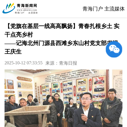
青海门户 主流媒体
【党旗在基层一线高高飘扬】青春扎根乡土 实
干点亮乡村
——记海北州门源县西滩乡东山村党支部书记
王庆生
2025-10-12 07:33:55
来源：青海日报