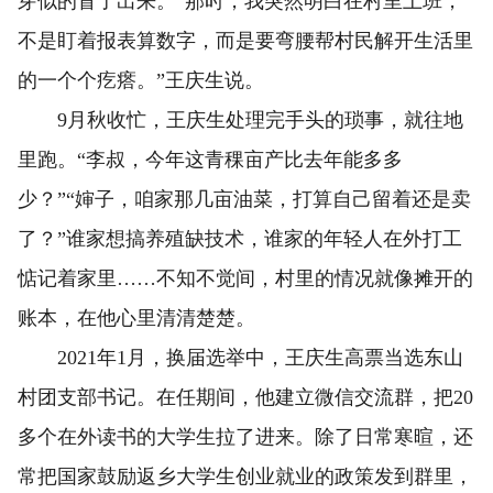
芽似的冒了出来。“那时，我突然明白在村里上班，
不是盯着报表算数字，而是要弯腰帮村民解开生活里
的一个个疙瘩。”王庆生说。
9月秋收忙，王庆生处理完手头的琐事，就往地
里跑。“李叔，今年这青稞亩产比去年能多多
少？”“婶子，咱家那几亩油菜，打算自己留着还是卖
了？”谁家想搞养殖缺技术，谁家的年轻人在外打工
惦记着家里……不知不觉间，村里的情况就像摊开的
账本，在他心里清清楚楚。
2021年1月，换届选举中，王庆生高票当选东山
村团支部书记。在任期间，他建立微信交流群，把20
多个在外读书的大学生拉了进来。除了日常寒暄，还
常把国家鼓励返乡大学生创业就业的政策发到群里，