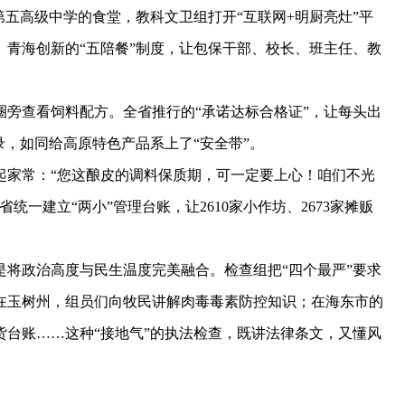
五高级中学的食堂，教科文卫组打开“互联网+明厨亮灶”平
青海创新的“五陪餐”制度，让包保干部、校长、班主任、教
查看饲料配方。全省推行的“承诺达标合格证”，让每头出
录，如同给高原特色产品系上了“安全带”。
家常：“您这酿皮的调料保质期，可一定要上心！咱们不光
一建立“两小”管理台账，让2610家小作坊、2673家摊贩
政治高度与民生温度完美融合。检查组把“四个最严”要求
在玉树州，组员们向牧民讲解肉毒毒素防控知识；在海东市的
台账……这种“接地气”的执法检查，既讲法律条文，又懂风