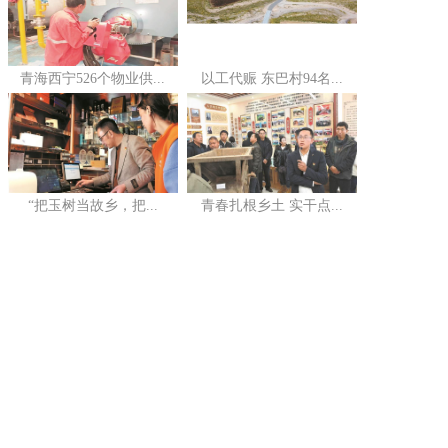
青海西宁526个物业供...
以工代赈 东巴村94名...
“把玉树当故乡，把...
青春扎根乡土 实干点...