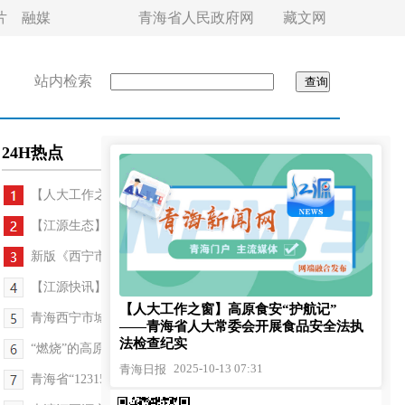
片
融媒
青海省人民政府网
藏文网
站内检索
24H热点
【人大工作之窗】高原食安“护航记” ——青海...
【江源生态】“雪山之王”和“雪豹之都”的双向奔赴
新版《西宁市市政设施管理条例》 2026年1月1日起施行
【江源快讯】青海大通县物业提质惠及1.47万户群众
【人大工作之窗】高原食安“护航记”
青海西宁市城北区：综治新“格局” 织密幸福“网”
——青海省人大常委会开展食品安全法执
法检查纪实
“燃烧”的高原秋色
2025-10-13 07:31
青海日报
青海省“12315一线通达”护航旅游市场