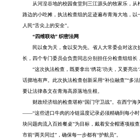
从河湟谷地的校园食堂到三江源头的牧家乐，从枸
路边的小吃摊，执法检查组的足迹遍布青海大地，以一
人民“舌尖上的安全”。
“四维联动” 织密法网
民以食为天，食以安为先。省人大常委会对这次执
长，四个专门委员会负责同志分别担任分检查组组长
“这次执法检查，既要拿出‘绣花’功夫，又要亮出‘利
话掷地有声。此次执法检查创新采用“补位融查”“多法
要让法律条文在青海高原落地生根。
财政经济组的检查堪称“国门守卫战”。在西宁海关
——“这些进口牛肉的冷链温度记录必须精确到每小时
块问题肉流入百姓餐桌”为目标，戴着安全帽逐项核查
市前“两关同过”，确保每一步都有“护航员”。