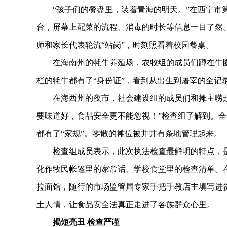
“孩子们的餐盘里，装着青海的明天。”在西宁市第
台，屏幕上配菜的流程、消毒的时长等信息一目了然。
师和家长代表轮流“站岗”，时刻照看着校园餐桌。
在海南州的牦牛养殖场，农牧组的成员们蹲在牛圈旁
栏的牦牛都有了“身份证”，看到从出生到屠宰的全记
在海西州的夜市，社会建设组的成员们和摊主唠起
要味道好，食品安全更不能忽视！”检查组了解到。全省统
都有了“家规”。零散的摊位被井井有条地管理起来。
检查组成员表示，此次执法检查最鲜明的特点，是将
化作牧民帐篷里的家常话、学校食堂里的检查清单。
拉面馆，随行的市场监管局专家手把手教店主填写进货
土人情，让食品安全法真正走进了各族群众心里。
揭短亮丑 检查严谨