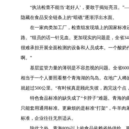
“执法检查不能当‘老好人’，要敢于揭短亮丑。”
隐藏在食品安全链条上的“暗礁”逐渐浮出水面。
在一家肉类加工厂，检查组发现墙上的国家标准还
路。”组员的话一针见血。更加现实的问题是，全省348
很难承担开展全面检测的设备和人员成本。一个酸奶
啊。”
基层监管力量的薄弱是不容忽视的问题。全省600余名
相当于一个人要照看整个青海湖的鸟岛。在地广人稀
就超过500公里。“有时候真是顾此失彼，跑完这个点
特色食品标准的缺失成了“卡脖子”难题。青海的曲
只能套用通用标准。更麻烦的是标准“打架”，牛羊肉
标准，企业往往无所适从。
除此之外，青海80%以上的食品依赖省外供给，更