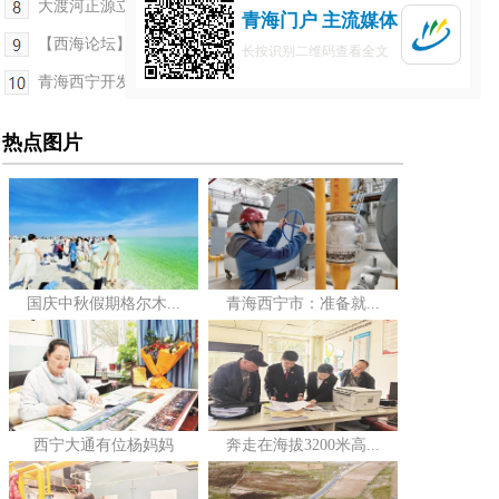
大渡河正源立碑揭幕仪式在青海久治县举行
青海门户 主流媒体
【西海论坛】激发只争朝夕 永不懈怠的奋斗精神
长按识别二维码查看全文
青海西宁开发区南川藏毯纺织特色产业集聚区入选国...
热点图片
国庆中秋假期格尔木...
青海西宁市：准备就...
西宁大通有位杨妈妈
奔走在海拔3200米高...