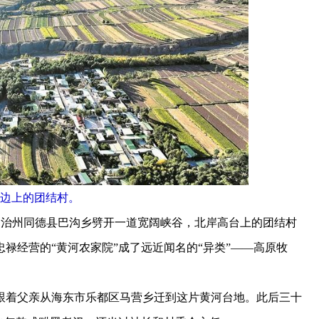
边上的团结村。
治州同德县巴沟乡劈开一道宽阔峡谷，北岸高台上的团结村
禄经营的“黄河农家院”成了远近闻名的“异类”——高原牧
着父亲从海东市乐都区马营乡迁到这片黄河台地。此后三十