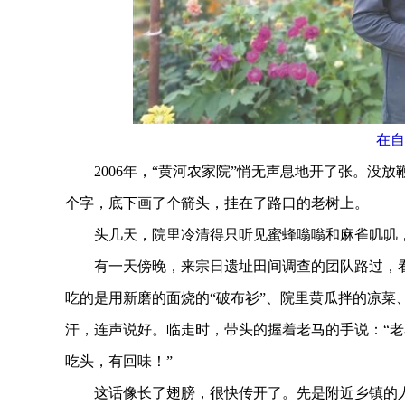
在自
2006年，“黄河农家院”悄无声息地开了张。没放
个字，底下画了个箭头，挂在了路口的老树上。
头几天，院里冷清得只听见蜜蜂嗡嗡和麻雀叽叽，
有一天傍晚，来宗日遗址田间调查的团队路过，看
吃的是用新磨的面烧的“破布衫”、院里黄瓜拌的凉菜
汗，连声说好。临走时，带头的握着老马的手说：“
吃头，有回味！”
这话像长了翅膀，很快传开了。先是附近乡镇的人