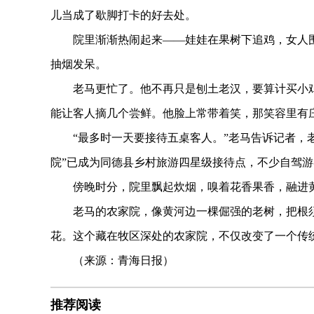
儿当成了歇脚打卡的好去处。
院里渐渐热闹起来——娃娃在果树下追鸡，女人围
抽烟发呆。
老马更忙了。他不再只是刨土老汉，要算计买小鸡
能让客人摘几个尝鲜。他脸上常带着笑，那笑容里有
“最多时一天要接待五桌客人。”老马告诉记者，老
院”已成为同德县乡村旅游四星级接待点，不少自驾
傍晚时分，院里飘起炊烟，嗅着花香果香，融进黄
老马的农家院，像黄河边一棵倔强的老树，把根须
花。这个藏在牧区深处的农家院，不仅改变了一个传
（来源：青海日报）
推荐阅读