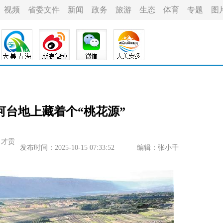
视频
省委文件
新闻
政务
旅游
生态
体育
专题
图
河台地上藏着个“桃花源”
 才贡
发布时间：2025-10-15 07:33:52
编辑：张小千