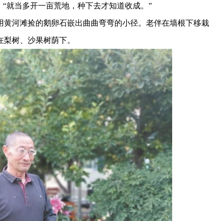
“就当多开一亩荒地，种下去才知道收成。”
黄河滩捡的鹅卵石嵌出曲曲弯弯的小径。老伴在墙根下移栽
在梨树、沙果树荫下。