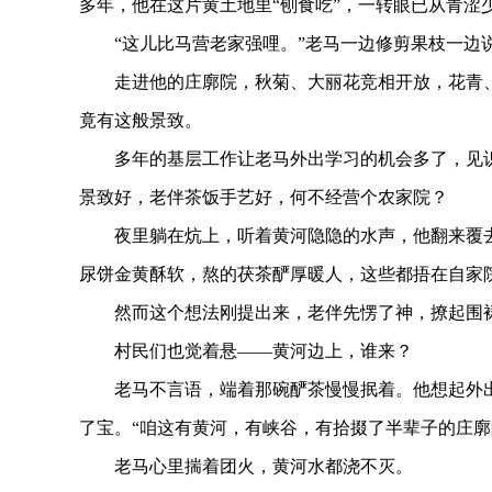
多年，他在这片黄土地里“刨食吃”，一转眼已从青涩
“这儿比马营老家强哩。”老马一边修剪果枝一边说
走进他的庄廓院，秋菊、大丽花竞相开放，花青、
竟有这般景致。
多年的基层工作让老马外出学习的机会多了，见识
景致好，老伴茶饭手艺好，何不经营个农家院？
夜里躺在炕上，听着黄河隐隐的水声，他翻来覆去
尿饼金黄酥软，熬的茯茶酽厚暖人，这些都捂在自家
然而这个想法刚提出来，老伴先愣了神，撩起围裙
村民们也觉着悬——黄河边上，谁来？
老马不言语，端着那碗酽茶慢慢抿着。他想起外出
了宝。“咱这有黄河，有峡谷，有拾掇了半辈子的庄廓
老马心里揣着团火，黄河水都浇不灭。