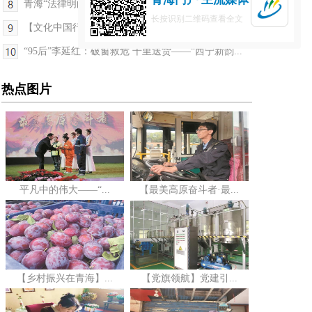
青海“法律明白人”书写基层法治新答卷
长按识别二维码查看全文
【文化中国行】青海西宁市湟中区：“邀月醉高原”...
“95后”李延红：破窗救危 千里送货——“西宁新韵...
热点图片
平凡中的伟大——“...
【最美高原奋斗者·最...
【乡村振兴在青海】...
【党旗领航】党建引...