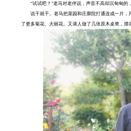
“试试吧？”老马对老伴说，声音不高却沉甸甸的，
说干就干。老马把菜园和庄廓院打通连成一片，用
了更多菊花、大丽花。又请人做了几张原木桌凳，摆