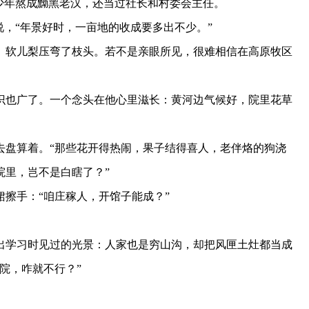
少年熬成黝黑老汉，还当过社长和村委会主任。
，“年景好时，一亩地的收成要多出不少。”
软儿梨压弯了枝头。若不是亲眼所见，很难相信在高原牧区
也广了。一个念头在他心里滋长：黄河边气候好，院里花草
盘算着。“那些花开得热闹，果子结得喜人，老伴烙的狗浇
院里，岂不是白瞎了？”
擦手：“咱庄稼人，开馆子能成？”
学习时见过的光景：人家也是穷山沟，却把风匣土灶都当成
院，咋就不行？”