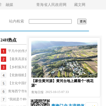
片
融媒
青海省人民政府网
藏文网
站内检索
24H热点
平凡中的伟大——“最美交通人”宣传发布活动侧记
【最美高原奋斗者·最美交通人】青春方向盘 温暖一...
【乡村振兴在青海】甜果富一方 “梅”好正当时
【党旗领航】党建引领产业兴 强村富民绘“丰”景
【家住黄河源】黄河台地上藏着个“桃花
【文化中国行】从山林到指尖：松果的艺术新生
源”
青海西宁市城中区：“民生管家+”精准服务解民忧
2025-10-15 07:33
青海日报
“我就是个种树的，没啥大不了”——“西宁新韵 时...
青海门户 主流媒体